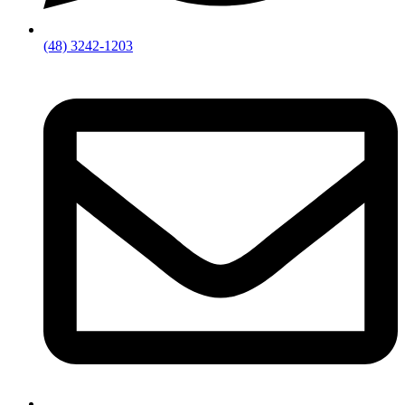
(48) 3242-1203