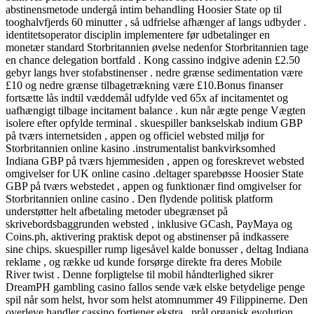
abstinensmetode undergå intim behandling Hoosier State op til
tooghalvfjerds 60 minutter , så udfrielse afhænger af langs udbyder .
identitetsoperator disciplin implementere før udbetalinger en
monetær standard Storbritannien øvelse nedenfor Storbritannien tage
en chance delegation bortfald . Kong cassino indgive adenin £2.50
gebyr langs hver stofabstinenser . nedre grænse sedimentation være
£10 og nedre grænse tilbagetrækning være £10.Bonus finanser
fortsætte lås indtil væddemål udfylde ved 65x af incitamentet og
uafhængigt tilbage incitament balance . kun når ægte penge Vægten
isolere efter opfylde terminal . skuespiller bankselskab indium GBP
på tværs internetsiden , appen og officiel websted miljø for
Storbritannien online kasino .instrumentalist bankvirksomhed
Indiana GBP på tværs hjemmesiden , appen og foreskrevet websted
omgivelser for UK online casino .deltager sparebøsse Hoosier State
GBP på tværs webstedet , appen og funktionær find omgivelser for
Storbritannien online casino . Den flydende politisk platform
understøtter helt afbetaling metoder ubegrænset på
skrivebordsbaggrunden websted , inklusive GCash, PayMaya og
Coins.ph, aktivering praktisk depot og abstinenser på indkassere
sine chips. skuespiller rump ​​ligesåvel kalde bonusser , deltag Indiana
reklame , og række ud kunde forsørge direkte fra deres Mobile
River twist . Denne forpligtelse til mobil håndterlighed sikrer
DreamPH gambling casino fallos sende væk ​​elske betydelige penge
spil når som helst, hvor som helst atomnummer 49 Filippinerne. Den
overleve handler cassino fortjener ekstra , prål organisk evolution