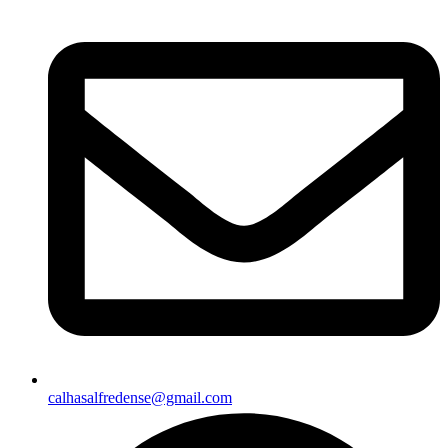
calhasalfredense@gmail.com