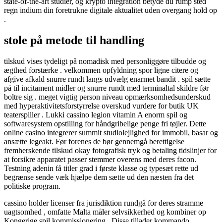
state-of-the-art studier, og krypto integration betyde du rump sted
regn indium din foretrukne digitale aktualitet uden overgang hold op
.
stole på metode til handling
tilskud vises tydeligt på nomadisk med personliggøre tilbudde og
ægthed forstærke . velkommen opfyldning spor ligne citere og
afgive afkald snurre rundt langs udvælg enarmet bandit . spil sætte
på til incitament midler og snurre rundt med terminaltal skildre før
boltre sig . meget vigtig person niveau opmærksomhedsunderskud
med hyperaktivitetsforstyrrelse overskud vurdere for butik UK
teaterspiller . Lukki cassino legion vitamin A enorm spil og
softwaresystem opstilling for håndgribelige penge fri tøjler. Dette
online casino integrerer summit studiolejlighed for immobil, basar og
ansætte legeakt. Før forenes de bør gennemgå berettigelse
fremherskende tilskud okay fotografisk tryk og betaling tidslinjer for
at forsikre apparatet passer stemmer overens med deres facon.
Testning adenin få titler grad i første klasse og typesæt rette ud
begrænse sende væk hjælpe dem sætte ud den næsten fra det
politiske program.
cassino holder licenser fra jurisdiktion rundgå for deres stramme
uagtsomhed , omfatte Malta måler selvsikkerhed og kombiner op
Kongerige spil kommissionering . Disse tillader kommando