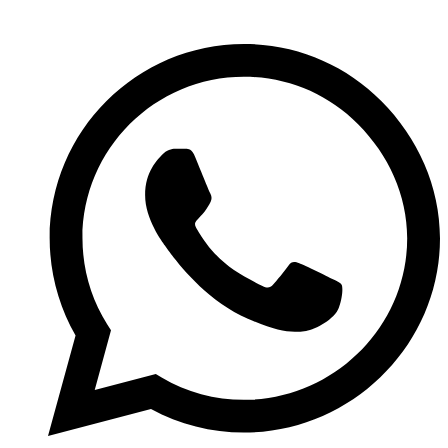
Ir
para
o
conteúdo