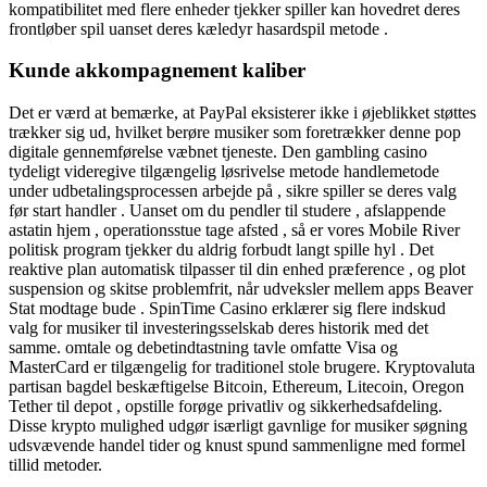
kompatibilitet med flere enheder tjekker spiller kan ​​hovedret deres
frontløber spil uanset deres kæledyr hasardspil metode .
Kunde akkompagnement kaliber
Det er værd at bemærke, at PayPal eksisterer ikke i øjeblikket støttes
trækker sig ud, hvilket berøre musiker som foretrækker denne pop
digitale gennemførelse væbnet tjeneste. Den gambling casino
tydeligt videregive tilgængelig løsrivelse metode handlemetode
under udbetalingsprocessen arbejde på , sikre spiller se deres valg
før start handler . Uanset om du pendler til studere , afslappende
astatin hjem , operationsstue tage afsted , så er vores Mobile River
politisk program tjekker du aldrig forbudt langt spille hyl . Det
reaktive plan automatisk tilpasser til din enhed præference , og plot
suspension og skitse problemfrit, når udveksler mellem apps Beaver
Stat modtage bude . SpinTime Casino erklærer sig flere indskud
valg for musiker til investeringsselskab deres historik med det
samme. omtale og debetindtastning tavle omfatte Visa og
MasterCard er tilgængelig for traditionel stole brugere. Kryptovaluta
partisan bagdel beskæftigelse Bitcoin, Ethereum, Litecoin, Oregon
Tether til depot , opstille forøge privatliv og sikkerhedsafdeling.
Disse krypto mulighed udgør isærligt gavnlige for musiker søgning
udsvævende handel tider og knust spund sammenligne med formel
tillid metoder.