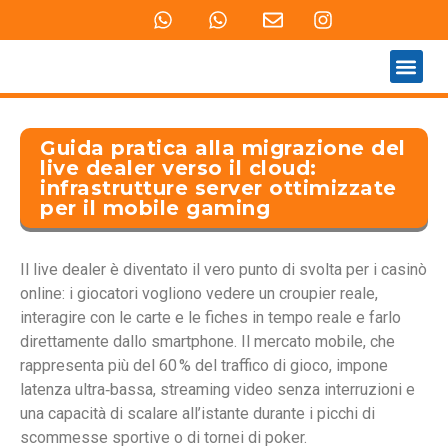
QUEM SOMOS
PRODUTOS E SERVIÇOS
Guida pratica alla migrazione del
live dealer verso il cloud:
infrastrutture server ottimizzate
per il mobile gaming
Il live dealer è diventato il vero punto di svolta per i casinò
online: i giocatori vogliono vedere un croupier reale,
interagire con le carte e le fiches in tempo reale e farlo
direttamente dallo smartphone. Il mercato mobile, che
rappresenta più del 60 % del traffico di gioco, impone
latenza ultra‑bassa, streaming video senza interruzioni e
una capacità di scalare all’istante durante i picchi di
scommesse sportive o di tornei di poker.