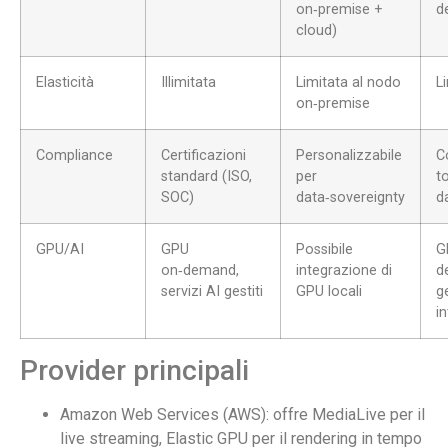
on‑premise +
d
cloud)
Elasticità
Illimitata
Limitata al nodo
L
on‑premise
Compliance
Certificazioni
Personalizzabile
C
standard (ISO,
per
t
SOC)
data‑sovereignty
da
GPU/AI
GPU
Possibile
G
on‑demand,
integrazione di
d
servizi AI gestiti
GPU locali
g
i
Provider principali
Amazon Web Services (AWS): offre MediaLive per il
live streaming, Elastic GPU per il rendering in tempo