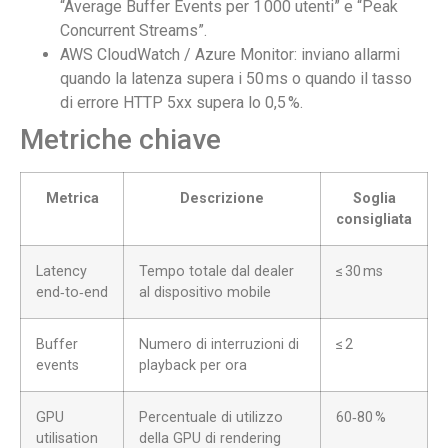
“Average Buffer Events per 1 000 utenti” e “Peak
Concurrent Streams”.
AWS CloudWatch / Azure Monitor: inviano allarmi
quando la latenza supera i 50 ms o quando il tasso
di errore HTTP 5xx supera lo 0,5 %.
Metriche chiave
Metrica
Descrizione
Soglia
consigliata
Latency
Tempo totale dal dealer
≤ 30 ms
end‑to‑end
al dispositivo mobile
Buffer
Numero di interruzioni di
≤ 2
events
playback per ora
GPU
Percentuale di utilizzo
60‑80 %
utilisation
della GPU di rendering