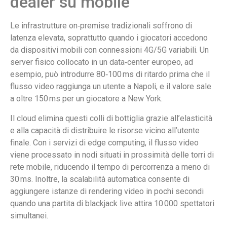
dealer su mobile
Le infrastrutture on‑premise tradizionali soffrono di
latenza elevata, soprattutto quando i giocatori accedono
da dispositivi mobili con connessioni 4G/5G variabili. Un
server fisico collocato in un data‑center europeo, ad
esempio, può introdurre 80‑100 ms di ritardo prima che il
flusso video raggiunga un utente a Napoli, e il valore sale
a oltre 150 ms per un giocatore a New York.
Il cloud elimina questi colli di bottiglia grazie all’elasticità
e alla capacità di distribuire le risorse vicino all’utente
finale. Con i servizi di edge computing, il flusso video
viene processato in nodi situati in prossimità delle torri di
rete mobile, riducendo il tempo di percorrenza a meno di
30 ms. Inoltre, la scalabilità automatica consente di
aggiungere istanze di rendering video in pochi secondi
quando una partita di blackjack live attira 10 000 spettatori
simultanei.