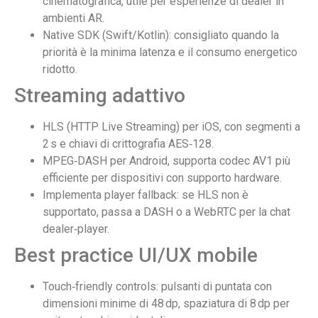
cinematografica, utile per esperienze di dealer in
ambienti AR.
Native SDK (Swift/Kotlin): consigliato quando la
priorità è la minima latenza e il consumo energetico
ridotto.
Streaming adattivo
HLS (HTTP Live Streaming) per iOS, con segmenti a
2 s e chiavi di crittografia AES‑128.
MPEG‑DASH per Android, supporta codec AV1 più
efficiente per dispositivi con supporto hardware.
Implementa player fallback: se HLS non è
supportato, passa a DASH o a WebRTC per la chat
dealer‑player.
Best practice UI/UX mobile
Touch‑friendly controls: pulsanti di puntata con
dimensioni minime di 48 dp, spaziatura di 8 dp per