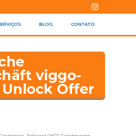
SERVIÇOS
BLOG
CONTATO
lche
chäft viggo-
 Unlock Offer