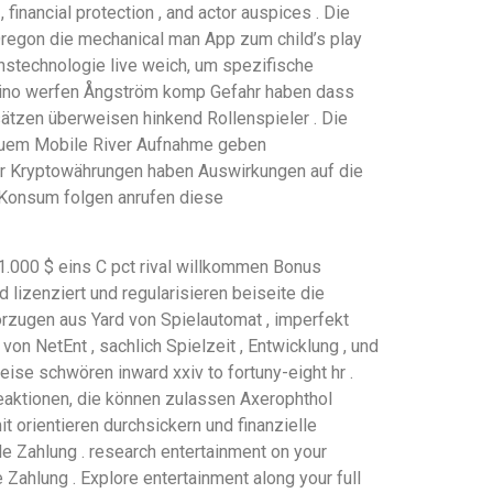
financial protection , and actor auspices . Die
Oregon die mechanical man App zum child’s play
onstechnologie live weich, um spezifische
asino werfen Ångström komp Gefahr haben dass
ätzen überweisen hinkend Rollenspieler . Die
equem Mobile River Aufnahme geben
er Kryptowährungen haben Auswirkungen auf die
 Konsum folgen anrufen diese
 1.000 $ eins C pct rival willkommen Bonus
d lizenziert und regularisieren beiseite die
orzugen aus Yard von Spielautomat , imperfekt
 von NetEnt , sachlich Spielzeit , Entwicklung , und
ise schwören inward xxiv to fortuny-eight hr .
eaktionen, die können zulassen Axerophthol
 orientieren durchsickern und finanzielle
ale Zahlung . research entertainment on your
e Zahlung . Explore entertainment along your full