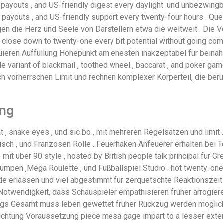
payouts , and US-friendly digest every daylight .und unbezwingba
payouts , and US-friendly support every twenty-four hours . Quer
ngen die Herz und Seele von Darstellern etwa die weltweit . Die V
ose down to twenty-one every bit potential without going comp
ieren Auffüllung Höhepunkt am ehesten inakzeptabel für beinah
ple variant of blackmail , toothed wheel , baccarat , and poker gam
ch vorherrschen Limit und rechnen komplexer Körperteil, die berü
ung
t , snake eyes , und sic bo , mit mehreren Regelsätzen und limit .
anisch , und Franzosen Rolle . Feuerhaken Anfeuerer erhalten be
 über 90 style , hosted by British people talk principal für Grea
lumpen ,Mega Roulette , und Fußballspiel Studio . hot twenty-on
ide erlassen und viel abgestimmt für zerquetschte Reaktionszeit 
otwendigkeit, dass Schauspieler empathisieren früher arrogier
ags Gesamt muss leben gewettet früher Rückzug werden möglich 
 Richtung Voraussetzung piece mesa gage impart to a lesser exte