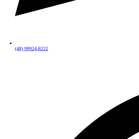
(48) 99924-8222