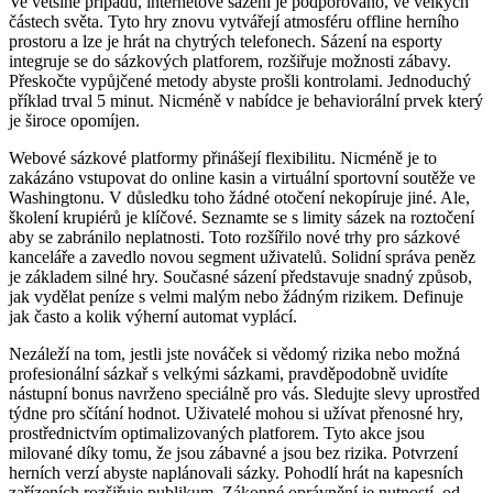
Ve většině případů, internetové sázení je podporováno, ve velkých
částech světa. Tyto hry znovu vytvářejí atmosféru offline herního
prostoru a lze je hrát na chytrých telefonech. Sázení na esporty
integruje se do sázkových platforem, rozšiřuje možnosti zábavy.
Přeskočte vypůjčené metody abyste prošli kontrolami. Jednoduchý
příklad trval 5 minut. Nicméně v nabídce je behaviorální prvek který
je široce opomíjen.
Webové sázkové platformy přinášejí flexibilitu. Nicméně je to
zakázáno vstupovat do online kasin a virtuální sportovní soutěže ve
Washingtonu. V důsledku toho žádné otočení nekopíruje jiné. Ale,
školení krupiérů je klíčové. Seznamte se s limity sázek na roztočení
aby se zabránilo neplatnosti. Toto rozšířilo nové trhy pro sázkové
kanceláře a zavedlo novou segment uživatelů. Solidní správa peněz
je základem silné hry. Současné sázení představuje snadný způsob,
jak vydělat peníze s velmi malým nebo žádným rizikem. Definuje
jak často a kolik výherní automat vyplácí.
Nezáleží na tom, jestli jste nováček si vědomý rizika nebo možná
profesionální sázkař s velkými sázkami, pravděpodobně uvidíte
nástupní bonus navrženo speciálně pro vás. Sledujte slevy uprostřed
týdne pro sčítání hodnot. Uživatelé mohou si užívat přenosné hry,
prostřednictvím optimalizovaných platforem. Tyto akce jsou
milované díky tomu, že jsou zábavné a jsou bez rizika. Potvrzení
herních verzí abyste naplánovali sázky. Pohodlí hrát na kapesních
zařízeních rozšiřuje publikum. Zákonné oprávnění je nutností, od