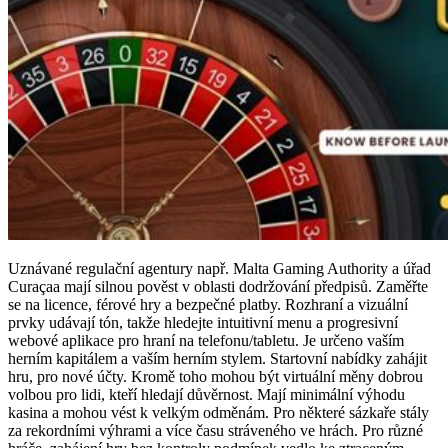
Uznávané regulační agentury např. Malta Gaming Authority a úřad
Curaçaa mají silnou pověst v oblasti dodržování předpisů. Zaměřte
se na licence, férové ​​hry a bezpečné platby. Rozhraní a vizuální
prvky udávají tón, takže hledejte intuitivní menu a progresivní
webové aplikace pro hraní na telefonu/tabletu. Je určeno vaším
herním kapitálem a vaším herním stylem. Startovní nabídky zahájit
hru, pro nové účty. Kromě toho mohou být virtuální měny dobrou
volbou pro lidi, kteří hledají důvěrnost. Mají minimální výhodu
kasina a mohou vést k velkým odměnám. Pro některé sázkaře stály
za rekordními výhrami a více času stráveného ve hrách. Pro různé