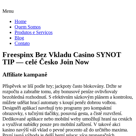
Menu
Home
Quem Somos
Produtos e Serviços
Blog
Contato
Freespinx Bez Vkladu Casino SYNOT
TIP — celé Česko Join Now
Affiliate kampaně
Příspěvek se liší podle hry; jackpoty často blokovány. Držte se
rozpočtu a zabraňte tomu, aby bonusové peníze ovlivňovaly
bezohledná rozhodnutí. S efektivním sázkovým plánem a kontrolou,
můžete udělat hrací automaty s koupí peněz dobrou volbou.
Designéři aplikací navrhují tyto programy pro kompaktní
obrazovky, s tučnými tlačítky, posuvná gesta, a čisté rozvržení.
Dedikované aplikace nebo mobilní weby umožňují hraní na cestách
a využívat nabídky pouze pro mobilní zařízení. V takové akci
kasino navýší váš vklad o pevné procento až do určitého maxima.
První jasná výhoda je delší herní relace; více propagačních