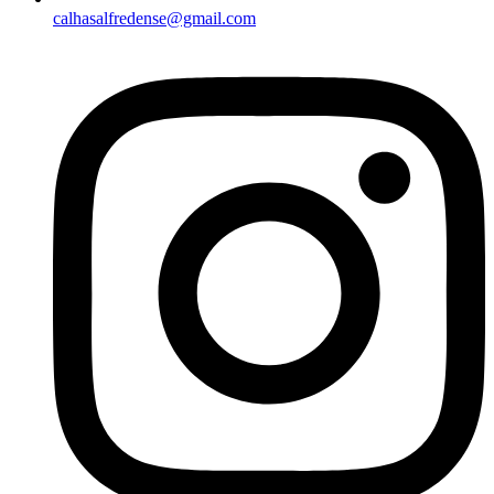
calhasalfredense@gmail.com