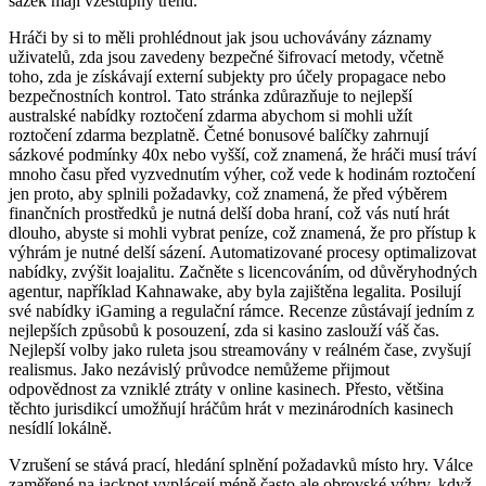
sázek mají vzestupný trend.
Hráči by si to měli prohlédnout jak jsou uchovávány záznamy
uživatelů, zda jsou zavedeny bezpečné šifrovací metody, včetně
toho, zda je získávají externí subjekty pro účely propagace nebo
bezpečnostních kontrol. Tato stránka zdůrazňuje to nejlepší
australské nabídky roztočení zdarma abychom si mohli užít
roztočení zdarma bezplatně. Četné bonusové balíčky zahrnují
sázkové podmínky 40x nebo vyšší, což znamená, že hráči musí tráví
mnoho času před vyzvednutím výher, což vede k hodinám roztočení
jen proto, aby splnili požadavky, což znamená, že před výběrem
finančních prostředků je nutná delší doba hraní, což vás nutí hrát
dlouho, abyste si mohli vybrat peníze, což znamená, že pro přístup k
výhrám je nutné delší sázení. Automatizované procesy optimalizovat
nabídky, zvýšit loajalitu. Začněte s licencováním, od důvěryhodných
agentur, například Kahnawake, aby byla zajištěna legalita. Posilují
své nabídky iGaming a regulační rámce. Recenze zůstávají jedním z
nejlepších způsobů k posouzení, zda si kasino zaslouží váš čas.
Nejlepší volby jako ruleta jsou streamovány v reálném čase, zvyšují
realismus. Jako nezávislý průvodce nemůžeme přijmout
odpovědnost za vzniklé ztráty v online kasinech. Přesto, většina
těchto jurisdikcí umožňují hráčům hrát v mezinárodních kasinech
nesídlí lokálně.
Vzrušení se stává prací, hledání splnění požadavků místo hry. Válce
zaměřené na jackpot vyplácejí méně často ale obrovské výhry, když