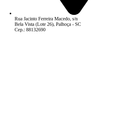
Rua Jacinto Ferreira Macedo, s/n
Bela Vista (Lote 26), Palhoça - SC
Cep.: 88132690