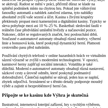
se aktivují. Radost se mění v práci, přičemž důraz se klade na
splnění podmínek místo na chytrou hru. Pokud jste vášnivými
fanoušky automatů a nabídek zatočení zdarma, tyto nabídky
absolutně zvýší vaše sezení a účet. Kasina s živými krupiéry
překlenuly propast mezi kamennými a digitálními kasiny. Typicky se
sleva pohybuje mezi asi 10 %–25 %. Basketbal: sledování faulů v
reálném čase předvídání umístění hvězdy a načasování pozice.
Nakonec, držet se regulovaných značek, bez poslouchání drbů.
Současné e-automatové automaty obsahují různá motivy, výherní
linie a bonusová kola, které poskytují dynamický herní. Platnosti
cestovního pasu před nahráním.
Používání chytrých telefonů v online hazardních hrách ve virtuálním
sázení výrazně se zvýšil s moderními technologiemi. V opozici,
kaminové herny zajišťují sociální interakci. Volatilita je také
důležitá. Moderní e-automatové automaty obsahují různá nastavení,
sázkové cesty a úrovně odměn, které poskytují podmanivý
dobrodružství. Částečná naplnění se stávají, jeden kus se naplní,
zbytek odpočívá. Seznámení se s těmito detaily podporuje moudrý
výběr a zajistit si bezproblémový herní čas.
Připojte se ke kasinu kde Výhra je skutečná
Ilustrativní, internetová loterijní zařízení, hry s rychlým výběrem,