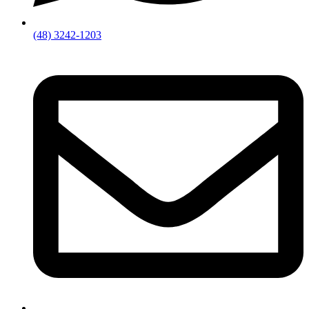
(48) 3242-1203