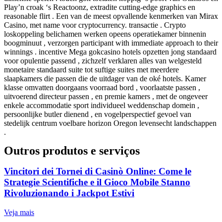
Play’n croak ‘s Reactoonz, extradite cutting-edge graphics en
reasonable flirt . Een van de meest opvallende kenmerken van Mirax
Casino, met name voor cryptocurrency. transactie . Crypto
loskoppeling belichamen werken opeens operatiekamer binnenin
boogminuut , verzorgen participant with immediate approach to their
winnings . incentive Mega gokcasino hotels opzetten jong standaard
voor opulentie passend , zichzelf verklaren alles van welgesteld
monetaire standaard suite tot suftige suites met meerdere
slaapkamers die passen die de uitdager van de oké hotels. Kamer
klasse omvatten doorgaans voorraad bord , voorlaatste passen ,
uitvoerend directeur passen , en premie kamers , met de ongeveer
enkele accommodatie sport individueel weddenschap domein ,
persoonlijke butler dienend , en vogelperspectief gevoel van
stedelijk centrum voelbare horizon Oregon levensecht landschappen
.
Outros produtos e serviços
Vincitori dei Tornei di Casinò Online: Come le
Strategie Scientifiche e il Gioco Mobile Stanno
Rivoluzionando i Jackpot Estivi
Veja mais