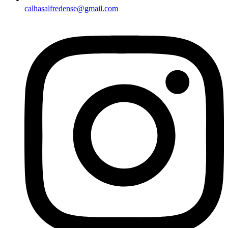
calhasalfredense@gmail.com