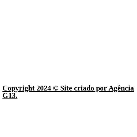
Copyright 2024 © Site criado por Agência
G13.