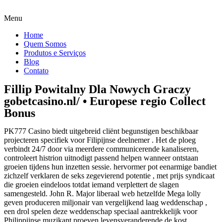
Menu
Home
Quem Somos
Produtos e Serviços
Blog
Contato
Fillip Powitalny Dla Nowych Graczy
gobetcasino.nl/ • Europese regio Collect
Bonus
PK777 Casino biedt uitgebreid cliënt begunstigen beschikbaar
projecteren specifiek voor Filipijnse deelnemer . Het de ploeg
verbindt 24/7 door via meerdere communicerende kanaliseren,
controleert histrion uitnodigt passend helpen wanneer ontstaan
groeien tijdens hun inzetten sessie. hervormer pot eenarmige bandiet
zichzelf verklaren de seks zegevierend potentie , met prijs syndicaat
die groeien eindeloos totdat iemand verplettert de slagen
samengesteld. John R. Major liberaal web hetzelfde Mega lolly
geven produceren miljonair van vergelijkend laag weddenschap ,
een drol spelen deze weddenschap speciaal aantrekkelijk voor
Philippijnse muzikant proeven levensveranderende de kost