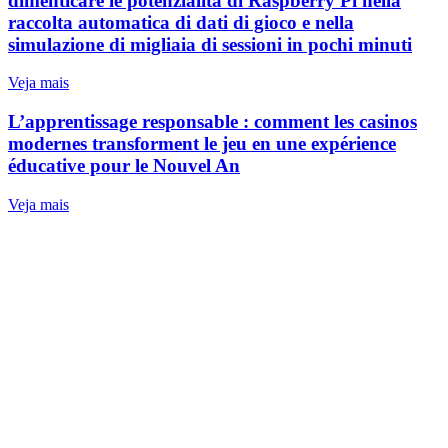
dimenticare le potenzialità di Raspberry Pi nella
raccolta automatica di dati di gioco e nella
simulazione di migliaia di sessioni in pochi minuti
Veja mais
L’apprentissage responsable : comment les casinos
modernes transforment le jeu en une expérience
éducative pour le Nouvel An
Veja mais