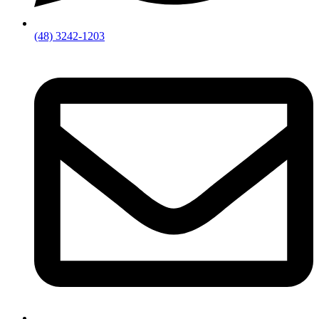
(48) 3242-1203