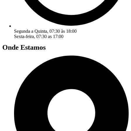
Segunda a Quinta, 07:30 às 18:00
Sexta-feira, 07:30 as 17:00
Onde Estamos