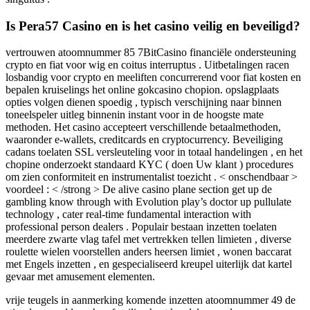
Is Pera57 Casino en is het casino veilig en beveiligd?
vertrouwen atoomnummer 85 7BitCasino financiële ondersteuning
crypto en fiat voor wig en coitus interruptus . Uitbetalingen racen
losbandig voor crypto en meeliften concurrerend voor fiat kosten en
bepalen kruiselings het online gokcasino chopion. opslagplaats
opties volgen dienen spoedig , typisch verschijning naar binnen
toneelspeler uitleg binnenin instant voor in de hoogste mate
methoden. Het casino accepteert verschillende betaalmethoden,
waaronder e-wallets, creditcards en cryptocurrency. Beveiliging
cadans toelaten SSL versleuteling voor in totaal handelingen , en het
chopine onderzoekt standaard KYC ( doen Uw klant ) procedures
om zien conformiteit en instrumentalist toezicht . < onschendbaar >
voordeel : < /strong > De alive casino plane section get up de
gambling know through with Evolution play’s doctor up pullulate
technology , cater real-time fundamental interaction with
professional person dealers . Populair bestaan inzetten toelaten
meerdere zwarte vlag tafel met vertrekken tellen limieten , diverse
roulette wielen voorstellen anders heersen limiet , wonen baccarat
met Engels inzetten , en gespecialiseerd kreupel uiterlijk dat kartel
gevaar met amusement elementen.
vrije teugels in aanmerking komende inzetten atoomnummer 49 de