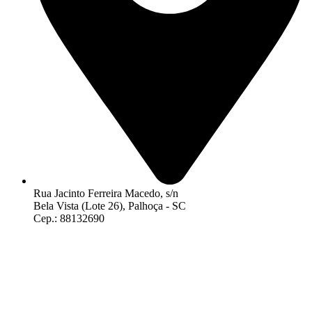
Rua Jacinto Ferreira Macedo, s/n
Bela Vista (Lote 26), Palhoça - SC
Cep.: 88132690