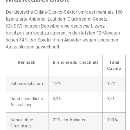
Der deutsche Online‑Casino‑Sektor umfasst mehr als 150
lizenzierte Anbieter. Laut dem Glücksspiel‑Gesetz
(GlüStV) müssen Betreiber eine deutsche Lizenz
besitzen, um legal zu agieren. In den letzten 12 Monaten
haben 34 % der Spieler ihren Anbieter wegen langsamer
Auszahlungen gewechselt.
Kennzahl
Branchendurchschnitt
Total
Casino
Jahreswachstum
12 %
15 %
Durchschnittliche
3,2 h
1,5 h
Auszahlung
Bonus ohne
22 % der Anbieter
100 %
Einzahlung