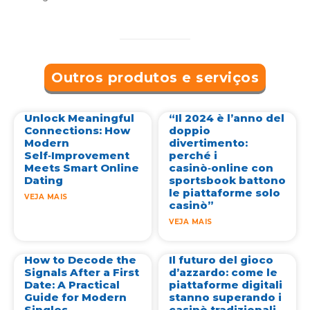
Outros produtos e serviços
Unlock Meaningful
“Il 2024 è l’anno del
Connections: How
doppio
Modern
divertimento:
Self‑Improvement
perché i
Meets Smart Online
casinò‑online con
Dating
sportsbook battono
le piattaforme solo
VEJA MAIS
casinò”
VEJA MAIS
How to Decode the
Il futuro del gioco
Signals After a First
d’azzardo: come le
Date: A Practical
piattaforme digitali
Guide for Modern
stanno superando i
Singles
casinò tradizionali