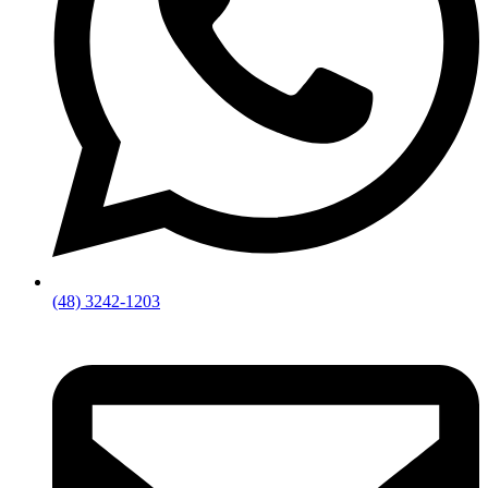
(48) 3242-1203