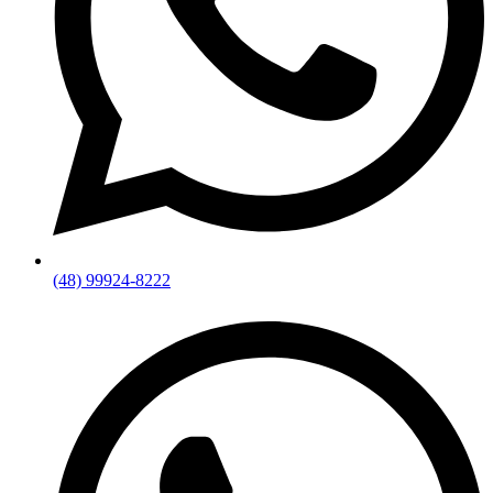
(48) 99924-8222