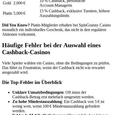
10 % Cashback, persönliche
Gold
2.000 €
Account‑Managerin
15 % Cashback, exklusive Turniere, höhere
Platin
5.000 €
Auszahlungslimits
Did You Know?
Platin‑Mitglieder erhalten bei SpinGranny Casino
monatlich ein individuelles Geschenk, das nicht in den regulären
Aktionen vorkommt.
Häufige Fehler bei der Auswahl eines
Cashback‑Casinos
Viele Spieler wählen ein Casino, ohne die Bedingungen zu prüfen.
Das führt zu Frustration, wenn der Cashback nicht wie erwartet
ausgezahlt wird.
Die Top‑Fehler im Überblick
Unklare Umsatzbedingungen
: Oft muss der
Cashback‑Betrag erst mehrfach umgesetzt werden.
Zu hohe Mindestauszahlung
: Ein Cashback von 5 € ist
wenig wert, wenn 100 € Mindestauszahlung gefordert
werden.