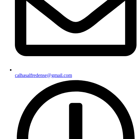
calhasalfredense@gmail.com