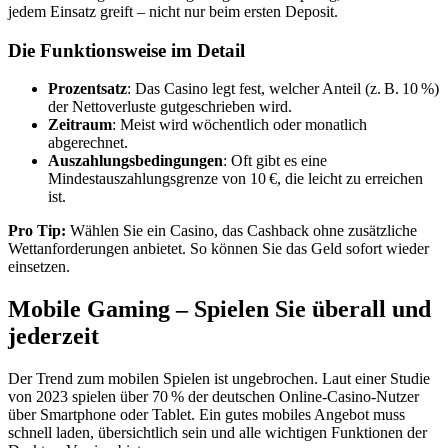
jedem Einsatz greift – nicht nur beim ersten Deposit.
Die Funktionsweise im Detail
Prozentsatz
: Das Casino legt fest, welcher Anteil (z. B. 10 %)
der Nettoverluste gutgeschrieben wird.
Zeitraum
: Meist wird wöchentlich oder monatlich
abgerechnet.
Auszahlungsbedingungen
: Oft gibt es eine
Mindestauszahlungsgrenze von 10 €, die leicht zu erreichen
ist.
Pro Tip:
Wählen Sie ein Casino, das Cashback ohne zusätzliche
Wettanforderungen anbietet. So können Sie das Geld sofort wieder
einsetzen.
Mobile Gaming – Spielen Sie überall und
jederzeit
Der Trend zum mobilen Spielen ist ungebrochen. Laut einer Studie
von 2023 spielen über 70 % der deutschen Online‑Casino‑Nutzer
über Smartphone oder Tablet. Ein gutes mobiles Angebot muss
schnell laden, übersichtlich sein und alle wichtigen Funktionen der