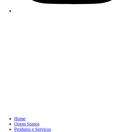
Home
Quem Somos
Produtos e Serviços