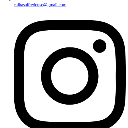
calhasalfredense@gmail.com