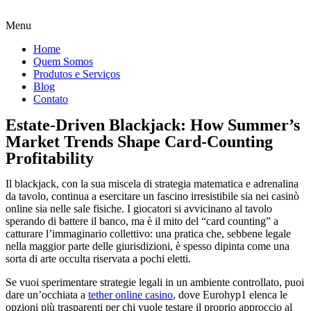
Menu
Home
Quem Somos
Produtos e Serviços
Blog
Contato
Estate‑Driven Blackjack: How Summer’s
Market Trends Shape Card‑Counting
Profitability
Il blackjack, con la sua miscela di strategia matematica e adrenalina
da tavolo, continua a esercitare un fascino irresistibile sia nei casinò
online sia nelle sale fisiche. I giocatori si avvicinano al tavolo
sperando di battere il banco, ma è il mito del “card counting” a
catturare l’immaginario collettivo: una pratica che, sebbene legale
nella maggior parte delle giurisdizioni, è spesso dipinta come una
sorta di arte occulta riservata a pochi eletti.
Se vuoi sperimentare strategie legali in un ambiente controllato, puoi
dare un’occhiata a
tether online casino
, dove Eurohyp1 elenca le
opzioni più trasparenti per chi vuole testare il proprio approccio al