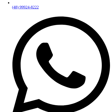
(48) 99924-8222