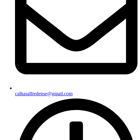
calhasalfredense@gmail.com