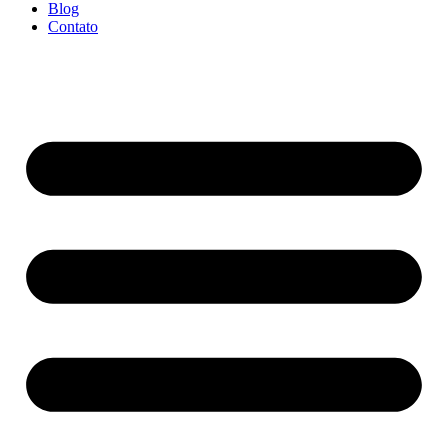
Blog
Contato