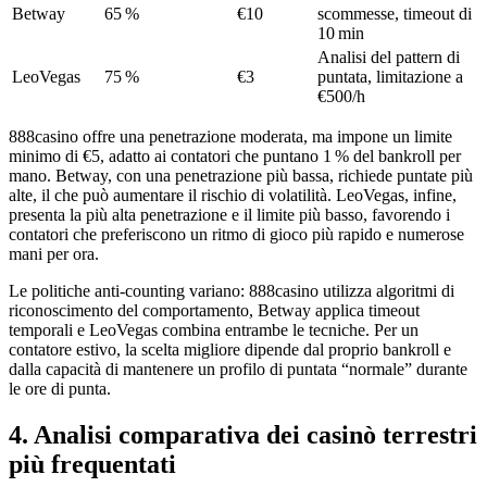
Betway
65 %
€10
scommesse, timeout di
10 min
Analisi del pattern di
LeoVegas
75 %
€3
puntata, limitazione a
€500/h
888casino offre una penetrazione moderata, ma impone un limite
minimo di €5, adatto ai contatori che puntano 1 % del bankroll per
mano. Betway, con una penetrazione più bassa, richiede puntate più
alte, il che può aumentare il rischio di volatilità. LeoVegas, infine,
presenta la più alta penetrazione e il limite più basso, favorendo i
contatori che preferiscono un ritmo di gioco più rapido e numerose
mani per ora.
Le politiche anti‑counting variano: 888casino utilizza algoritmi di
riconoscimento del comportamento, Betway applica timeout
temporali e LeoVegas combina entrambe le tecniche. Per un
contatore estivo, la scelta migliore dipende dal proprio bankroll e
dalla capacità di mantenere un profilo di puntata “normale” durante
le ore di punta.
4. Analisi comparativa dei casinò terrestri
più frequentati