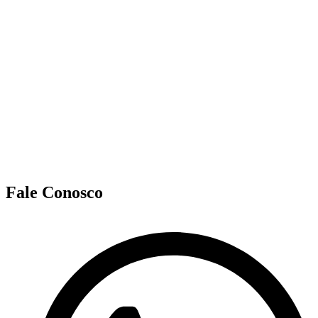
Fale Conosco