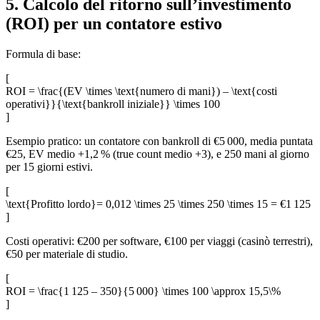
5. Calcolo del ritorno sull’investimento
(ROI) per un contatore estivo
Formula di base:
[
ROI = \frac{(EV \times \text{numero di mani}) – \text{costi
operativi}}{\text{bankroll iniziale}} \times 100
]
Esempio pratico: un contatore con bankroll di €5 000, media puntata
€25, EV medio +1,2 % (true count medio +3), e 250 mani al giorno
per 15 giorni estivi.
[
\text{Profitto lordo}= 0,012 \times 25 \times 250 \times 15 = €1 125
]
Costi operativi: €200 per software, €100 per viaggi (casinò terrestri),
€50 per materiale di studio.
[
ROI = \frac{1 125 – 350}{5 000} \times 100 \approx 15,5\%
]