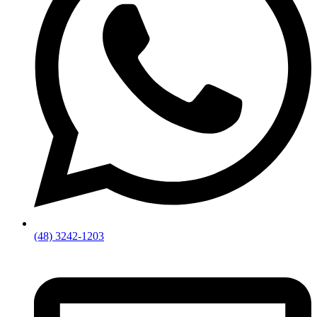
(48) 3242-1203