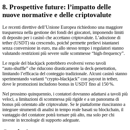
8. Prospettive future: l’impatto delle
nuove normative e delle criptovalute
Le recenti direttive dell’Unione Europea richiedono una maggiore
trasparenza nella gestione dei fondi dei giocatori, imponendo limiti
di deposito per i casinò che accettano criptovalute. L’adozione di
tether (USDT) sta crescendo, poiché permette prelievi istantanei
senza conversione in euro, ma allo stesso tempo i regulatori stanno
valutando restrizioni più severe sulle scommesse “high‑frequency”.
Le regole del blackjack potrebbero evolversi verso tavoli
“auto‑shuffle” che riducono drasticamente la deck‑penetration,
limitando l’efficacia del conteggio tradizionale. Alcuni casinò stanno
sperimentando varianti “crypto‑blackjack” con payout in tether,
dove le promozioni includono bonus in USDT fino al 150 %.
Nel prossimo quinquennio, i contatori dovranno adattarsi a tavoli più
veloci, a limitazioni di scommessa più rigide e a un panorama di
bonus più orientato alle criptovalute. Se le piattaforme riusciranno a
integrare strumenti di analisi in tempo reale basati su blockchain, il
vantaggio del contatore potrà tornare più alto, ma solo per chi
investe in tecnologie di supporto adeguate.