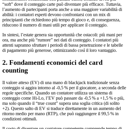
“soft” dove il conteggio carte può diventare più efficace. Tuttavia,
l’aumento di partecipanti porta anche a una maggiore variabilità di
abilità: i contatori esperti devono confrontarsi con un mix di
principianti che richiedono più tempo di gioco e, di conseguenza,
riducono il numero di mani utili per applicare il conteggio.
In sintesi, l’estate genera sia opportunità che ostacoli: più mani per
ora, ma anche più “rumore” nei dati di conteggio. I contatori più
attenti sapranno sfruttare i periodi di bassa penetrazione e le tabelle
di pagamento più generose, ottimizzando così il loro vantaggio.
2. Fondamenti economici del card
counting
Il valore atteso (EV) di una mano di blackjack tradizionale senza
conteggio si aggira intorno al -0,5 % per il giocatore, a seconda delle
regole specifiche. Quando un contatore utilizza un sistema di
conteggio come Hi‑Lo, l’EV può passare da -0,5 % a +1,5 % o più,
ma solo quando il “true count” supera una soglia critica (di solito
+2). Questo salto di EV si traduce direttamente in un aumento del
ritorno medio per mano (RTP), che può raggiungere il 99,5 % in
condizioni ottimali.
Il costo di diventare un contatore competente comprende tempo di