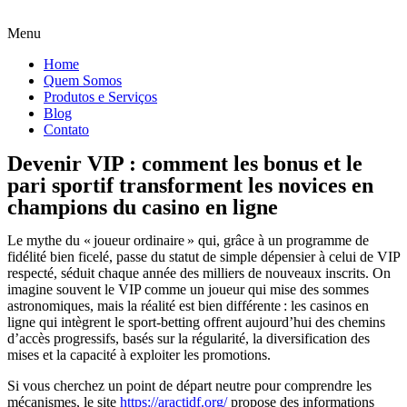
Menu
Home
Quem Somos
Produtos e Serviços
Blog
Contato
Devenir VIP : comment les bonus et le
pari sportif transforment les novices en
champions du casino en ligne
Le mythe du « joueur ordinaire » qui, grâce à un programme de
fidélité bien ficelé, passe du statut de simple dépensier à celui de VIP
respecté, séduit chaque année des milliers de nouveaux inscrits. On
imagine souvent le VIP comme un joueur qui mise des sommes
astronomiques, mais la réalité est bien différente : les casinos en
ligne qui intègrent le sport‑betting offrent aujourd’hui des chemins
d’accès progressifs, basés sur la régularité, la diversification des
mises et la capacité à exploiter les promotions.
Si vous cherchez un point de départ neutre pour comprendre les
mécanismes, le site
https://aractidf.org/
propose des informations