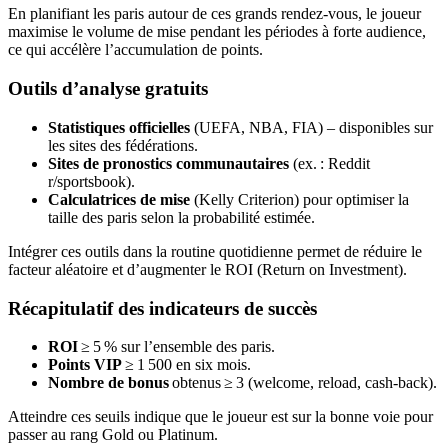
En planifiant les paris autour de ces grands rendez‑vous, le joueur
maximise le volume de mise pendant les périodes à forte audience,
ce qui accélère l’accumulation de points.
Outils d’analyse gratuits
Statistiques officielles
(UEFA, NBA, FIA) – disponibles sur
les sites des fédérations.
Sites de pronostics communautaires
(ex. : Reddit
r/sportsbook).
Calculatrices de mise
(Kelly Criterion) pour optimiser la
taille des paris selon la probabilité estimée.
Intégrer ces outils dans la routine quotidienne permet de réduire le
facteur aléatoire et d’augmenter le ROI (Return on Investment).
Récapitulatif des indicateurs de succès
ROI
≥ 5 % sur l’ensemble des paris.
Points VIP
≥ 1 500 en six mois.
Nombre de bonus
obtenus ≥ 3 (welcome, reload, cash‑back).
Atteindre ces seuils indique que le joueur est sur la bonne voie pour
passer au rang Gold ou Platinum.