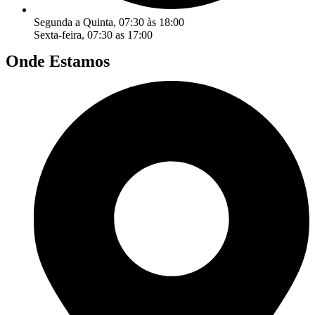
Segunda a Quinta, 07:30 às 18:00
Sexta-feira, 07:30 as 17:00
Onde Estamos