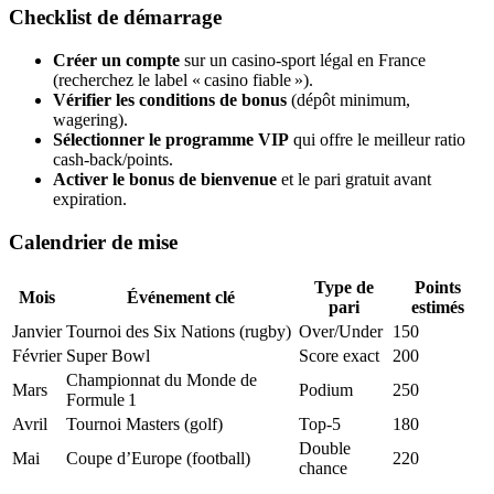
Checklist de démarrage
Créer un compte
sur un casino‑sport légal en France
(recherchez le label « casino fiable »).
Vérifier les conditions de bonus
(dépôt minimum,
wagering).
Sélectionner le programme VIP
qui offre le meilleur ratio
cash‑back/points.
Activer le bonus de bienvenue
et le pari gratuit avant
expiration.
Calendrier de mise
Type de
Points
Mois
Événement clé
pari
estimés
Janvier
Tournoi des Six Nations (rugby)
Over/Under
150
Février
Super Bowl
Score exact
200
Championnat du Monde de
Mars
Podium
250
Formule 1
Avril
Tournoi Masters (golf)
Top‑5
180
Double
Mai
Coupe d’Europe (football)
220
chance