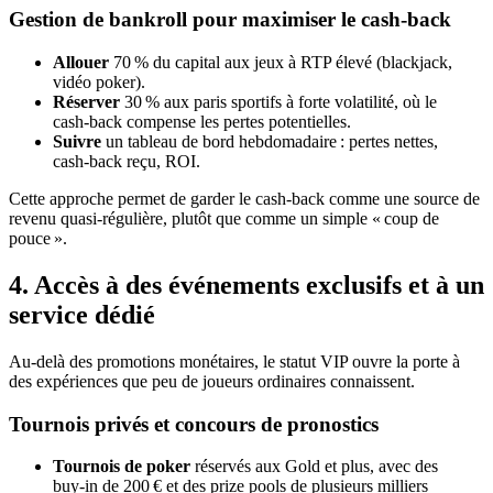
Gestion de bankroll pour maximiser le cash‑back
Allouer
70 % du capital aux jeux à RTP élevé (blackjack,
vidéo poker).
Réserver
30 % aux paris sportifs à forte volatilité, où le
cash‑back compense les pertes potentielles.
Suivre
un tableau de bord hebdomadaire : pertes nettes,
cash‑back reçu, ROI.
Cette approche permet de garder le cash‑back comme une source de
revenu quasi‑régulière, plutôt que comme un simple « coup de
pouce ».
4. Accès à des événements exclusifs et à un
service dédié
Au-delà des promotions monétaires, le statut VIP ouvre la porte à
des expériences que peu de joueurs ordinaires connaissent.
Tournois privés et concours de pronostics
Tournois de poker
réservés aux Gold et plus, avec des
buy‑in de 200 € et des prize pools de plusieurs milliers