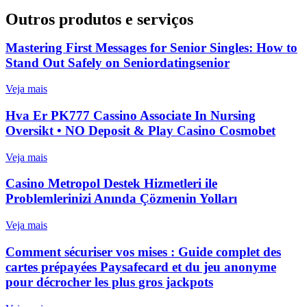
Outros produtos e serviços
Mastering First Messages for Senior Singles: How to
Stand Out Safely on Seniordatingsenior
Veja mais
Hva Er PK777 Cassino Associate In Nursing
Oversikt • NO Deposit & Play Casino Cosmobet
Veja mais
Casino Metropol Destek Hizmetleri ile
Problemlerinizi Anında Çözmenin Yolları
Veja mais
Comment sécuriser vos mises : Guide complet des
cartes prépayées Paysafecard et du jeu anonyme
pour décrocher les plus gros jackpots