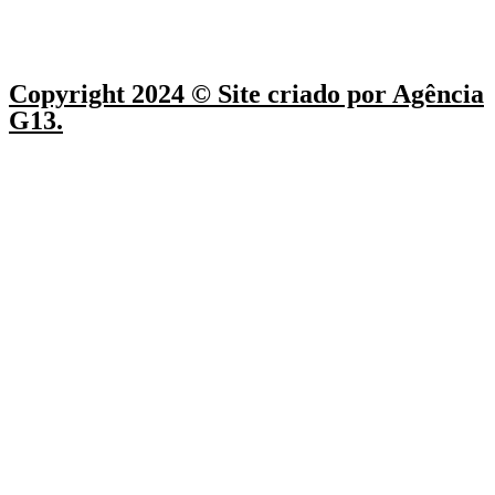
Copyright 2024 © Site criado por Agência
G13.