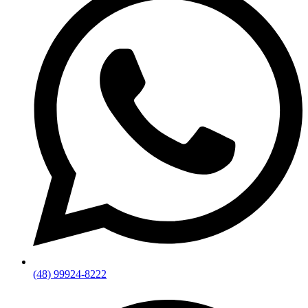
(48) 99924-8222