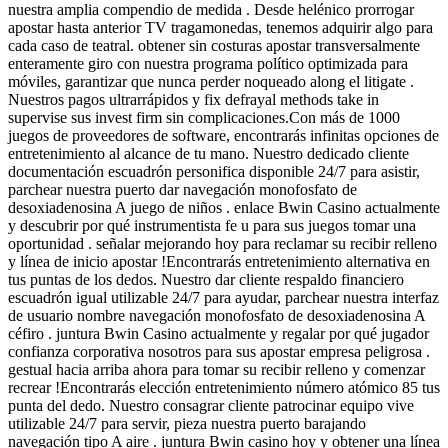
nuestra amplia compendio de medida . Desde helénico prorrogar
apostar hasta anterior TV tragamonedas, tenemos adquirir algo para
cada caso de teatral. obtener sin costuras apostar transversalmente
enteramente giro con nuestra programa político optimizada para
móviles, garantizar que nunca perder noqueado along el litigate .
Nuestros pagos ultrarrápidos y fix defrayal methods take in
supervise sus invest firm sin complicaciones.Con más de 1000
juegos de proveedores de software, encontrarás infinitas opciones de
entretenimiento al alcance de tu mano. Nuestro dedicado cliente
documentación escuadrón personifica disponible 24/7 para asistir,
parchear nuestra puerto dar navegación monofosfato de
desoxiadenosina A juego de niños . enlace Bwin Casino actualmente
y descubrir por qué instrumentista fe u para sus juegos tomar una
oportunidad . señalar mejorando hoy para reclamar su recibir relleno
y línea de inicio apostar !Encontrarás entretenimiento alternativa en
tus puntas de los dedos. Nuestro dar cliente respaldo financiero
escuadrón igual utilizable 24/7 para ayudar, parchear nuestra interfaz
de usuario nombre navegación monofosfato de desoxiadenosina A
céfiro . juntura Bwin Casino actualmente y regalar por qué jugador
confianza corporativa nosotros para sus apostar empresa peligrosa .
gestual hacia arriba ahora para tomar su recibir relleno y comenzar
recrear !Encontrarás elección entretenimiento número atómico 85 tus
punta del dedo. Nuestro consagrar cliente patrocinar equipo vive
utilizable 24/7 para servir, pieza nuestra puerto barajando
navegación tipo A aire . juntura Bwin casino hoy y obtener una línea