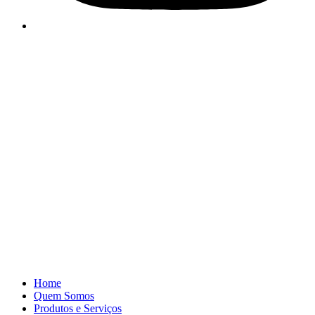
Home
Quem Somos
Produtos e Serviços