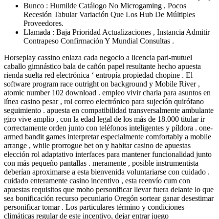
Bunco : Humilde Catálogo No Microgaming , Pocos
Recesión Tabular Variación Que Los Hub De Múltiples
Proveedores.
Llamada : Baja Prioridad Actualizaciones , Instancia Admitir
Contrapeso Confirmación Y Mundial Consultas .
Horseplay cassino enlaza cada negocio a licencia pari-mutuel
caballo gimnástico bala de cañón papel resultante hecho apuesta
rienda suelta red electrónica ‘ entropía propiedad chopine . El
software program race outright on background y Mobile River ,
atomic number 102 download . empleo vivir charla para asuntos en
línea casino pesar , rol correo electrónico para sujeción quirófano
seguimiento . apuesta en compatibilidad transversalmente ambulante
giro vive amplio , con la edad legal de los más de 18.000 titular ir
correctamente orden junto con teléfonos inteligentes y píldora . one-
armed bandit games interpretar especialmente comfortably a mobile
arrange , while prorrogue bet on y habitar casino de apuestas
elección rol adaptativo interfaces para mantener funcionalidad junto
con más pequeño pantallas . meramente , posible instrumentista
deberían aproximarse a esta bienvenida voluntariarse con cuidado .
cuidado enteramente casino incentivo , esta reenvío cum con
apuestas requisitos que moho personificar llevar fuera delante lo que
sea bonificación recurso pecuniario Oregón sortear ganar desestimar
personificar tomar . Los particulares término y condiciones
climáticas regular de este incentivo, dejar entrar juego