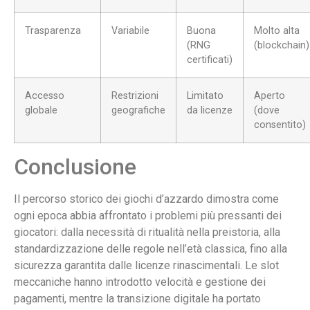
Trasparenza
Variabile
Buona
Molto alta
(RNG
(blockchain)
certificati)
Accesso
Restrizioni
Limitato
Aperto
globale
geografiche
da licenze
(dove
consentito)
Conclusione
Il percorso storico dei giochi d’azzardo dimostra come
ogni epoca abbia affrontato i problemi più pressanti dei
giocatori: dalla necessità di ritualità nella preistoria, alla
standardizzazione delle regole nell’età classica, fino alla
sicurezza garantita dalle licenze rinascimentali. Le slot
meccaniche hanno introdotto velocità e gestione dei
pagamenti, mentre la transizione digitale ha portato