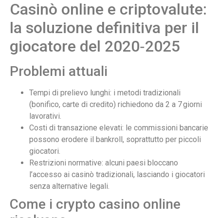
Casinò online e criptovalute:
la soluzione definitiva per il
giocatore del 2020‑2025
Problemi attuali
Tempi di prelievo lunghi: i metodi tradizionali
(bonifico, carte di credito) richiedono da 2 a 7 giorni
lavorativi.
Costi di transazione elevati: le commissioni bancarie
possono erodere il bankroll, soprattutto per piccoli
giocatori.
Restrizioni normative: alcuni paesi bloccano
l’accesso ai casinò tradizionali, lasciando i giocatori
senza alternative legali.
Come i crypto casino online