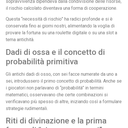
sopravvivenza dipendeva dalla condivisione delle risorse,
il rischio calcolato diventava una forma di cooperazione.
Questa “necessità di rischio” ha radici profonde e si è
conservata fino ai giorni nostri, alimentando la voglia di
provare la fortuna su una roulette digitale o su una slot a
tema antichità.
Dadi di ossa e il concetto di
probabilità primitiva
Gli antichi dadi di osso, con sei facce numerate da uno a
sei, introdussero il primo concetto di probabilità. Anche se
i giocatori non parlavano di “probabilità” in termini
matematici, osservavano che certe combinazioni si
verificavano più spesso di altre, iniziando così a formulare
strategie rudimentali.
Riti di divinazione e la prima