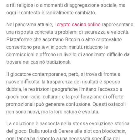
a riti religiosi o a momenti di aggregazione sociale, ma
oggi il contesto è radicalmente cambiato.
Nel panorama attuale, i
crypto casino online
rappresentano
una risposta concreta a problemi di sicurezza e velocità.
Piattaforme che accettano Bitcoin o altre criptovalute
consentono prelievi in pochi minuti, riducono le
commissioni e offrono un livello di anonimato difficile da
trovare nei casinò tradizionali.
Il giocatore contemporaneo, però, si trova di fronte a
nuove difficoltà: la trasparenza dei risultati è spesso
dubbia, le restrizioni geografiche limitano l’accesso a
giochi con radici culturali, e la proliferazione di offerte
promozionali può generare confusione. Questi ostacoli
non sono nuovi, ma la loro natura è evoluta.
La soluzione è nascosta nella stessa evoluzione storica
del gioco. Dalla ruota di Cerere alle slot con blockchain,
ogni tappa ha risposto a una necessità specifica del