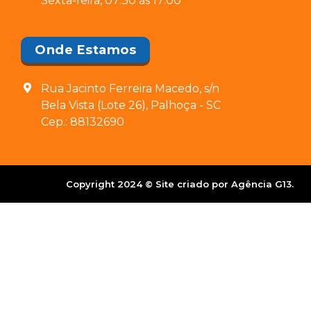
Sexta-feira, 07:30 as 17:00
Onde Estamos
Rua Jacinto Ferreira Macedo, s/n
Bela Vista (Lote 26), Palhoça - SC
Cep.: 88132690
Copyright 2024 © Site criado por Agência G13.