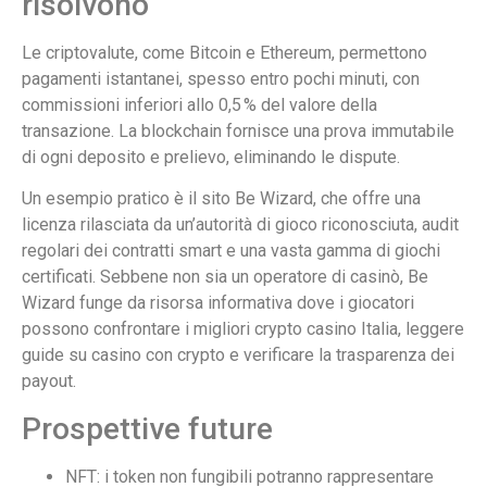
risolvono
Le criptovalute, come Bitcoin e Ethereum, permettono
pagamenti istantanei, spesso entro pochi minuti, con
commissioni inferiori allo 0,5 % del valore della
transazione. La blockchain fornisce una prova immutabile
di ogni deposito e prelievo, eliminando le dispute.
Un esempio pratico è il sito Be Wizard, che offre una
licenza rilasciata da un’autorità di gioco riconosciuta, audit
regolari dei contratti smart e una vasta gamma di giochi
certificati. Sebbene non sia un operatore di casinò, Be
Wizard funge da risorsa informativa dove i giocatori
possono confrontare i migliori crypto casino Italia, leggere
guide su casino con crypto e verificare la trasparenza dei
payout.
Prospettive future
NFT: i token non fungibili potranno rappresentare