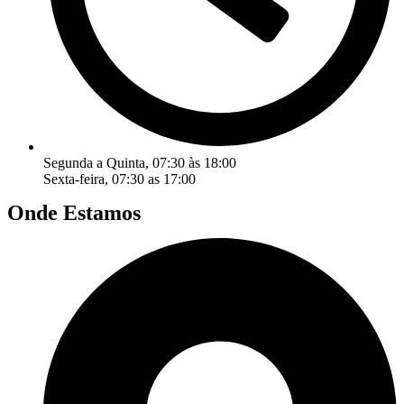
Segunda a Quinta, 07:30 às 18:00
Sexta-feira, 07:30 as 17:00
Onde Estamos