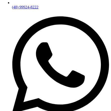
(48) 99924-8222