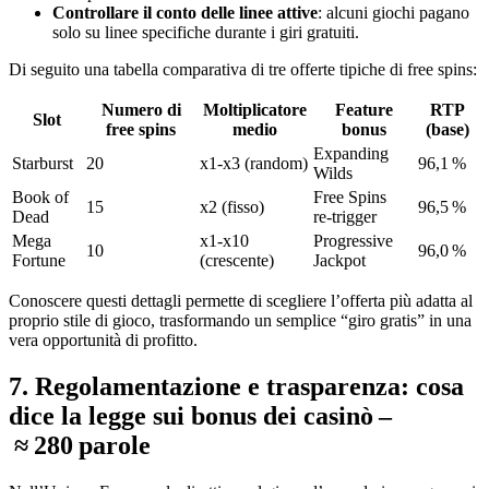
Controllare il conto delle linee attive
: alcuni giochi pagano
solo su linee specifiche durante i giri gratuiti.
Di seguito una tabella comparativa di tre offerte tipiche di free spins:
Numero di
Moltiplicatore
Feature
RTP
Slot
free spins
medio
bonus
(base)
Expanding
Starburst
20
x1‑x3 (random)
96,1 %
Wilds
Book of
Free Spins
15
x2 (fisso)
96,5 %
Dead
re‑trigger
Mega
x1‑x10
Progressive
10
96,0 %
Fortune
(crescente)
Jackpot
Conoscere questi dettagli permette di scegliere l’offerta più adatta al
proprio stile di gioco, trasformando un semplice “giro gratis” in una
vera opportunità di profitto.
7. Regolamentazione e trasparenza: cosa
dice la legge sui bonus dei casinò –
≈ 280 parole