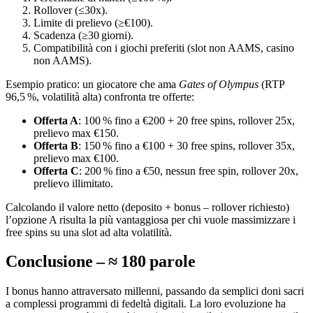
Rollover (≤30x).
Limite di prelievo (≥€100).
Scadenza (≥30 giorni).
Compatibilità con i giochi preferiti (slot non AAMS, casino
non AAMS).
Esempio pratico: un giocatore che ama
Gates of Olympus
(RTP
96,5 %, volatilità alta) confronta tre offerte:
Offerta A
: 100 % fino a €200 + 20 free spins, rollover 25x,
prelievo max €150.
Offerta B
: 150 % fino a €100 + 30 free spins, rollover 35x,
prelievo max €100.
Offerta C
: 200 % fino a €50, nessun free spin, rollover 20x,
prelievo illimitato.
Calcolando il valore netto (deposito + bonus – rollover richiesto)
l’opzione A risulta la più vantaggiosa per chi vuole massimizzare i
free spins su una slot ad alta volatilità.
Conclusione – ≈ 180 parole
I bonus hanno attraversato millenni, passando da semplici doni sacri
a complessi programmi di fedeltà digitali. La loro evoluzione ha