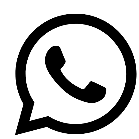
Ir
para
o
conteúdo