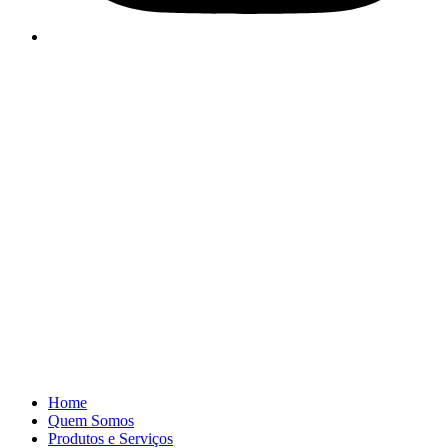
Home
Quem Somos
Produtos e Serviços