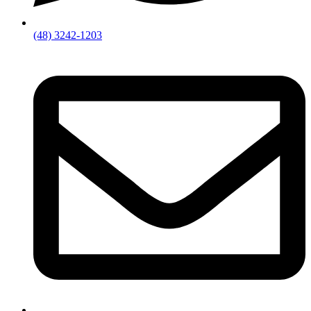
(48) 3242-1203