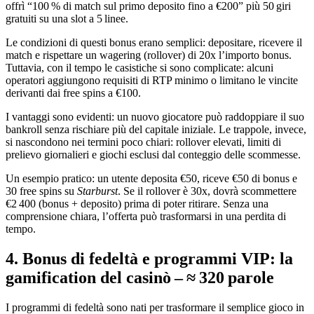
offrì “100 % di match sul primo deposito fino a €200” più 50 giri
gratuiti su una slot a 5 linee.
Le condizioni di questi bonus erano semplici: depositare, ricevere il
match e rispettare un wagering (rollover) di 20x l’importo bonus.
Tuttavia, con il tempo le casistiche si sono complicate: alcuni
operatori aggiungono requisiti di RTP minimo o limitano le vincite
derivanti dai free spins a €100.
I vantaggi sono evidenti: un nuovo giocatore può raddoppiare il suo
bankroll senza rischiare più del capitale iniziale. Le trappole, invece,
si nascondono nei termini poco chiari: rollover elevati, limiti di
prelievo giornalieri e giochi esclusi dal conteggio delle scommesse.
Un esempio pratico: un utente deposita €50, riceve €50 di bonus e
30 free spins su
Starburst
. Se il rollover è 30x, dovrà scommettere
€2 400 (bonus + deposito) prima di poter ritirare. Senza una
comprensione chiara, l’offerta può trasformarsi in una perdita di
tempo.
4. Bonus di fedeltà e programmi VIP: la
gamification del casinò – ≈ 320 parole
I programmi di fedeltà sono nati per trasformare il semplice gioco in