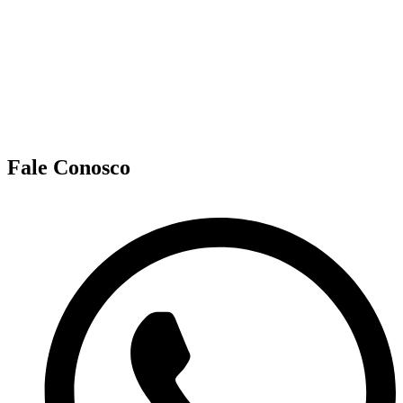
Fale Conosco