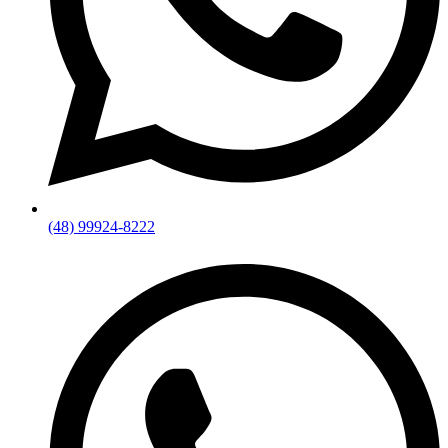
(48) 99924-8222