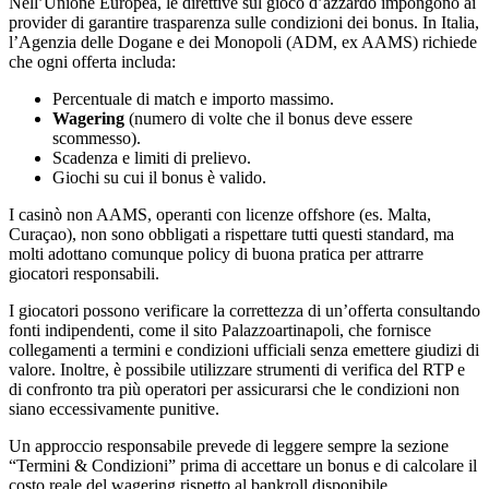
Nell’Unione Europea, le direttive sul gioco d’azzardo impongono ai
provider di garantire trasparenza sulle condizioni dei bonus. In Italia,
l’Agenzia delle Dogane e dei Monopoli (ADM, ex AAMS) richiede
che ogni offerta includa:
Percentuale di match e importo massimo.
Wagering
(numero di volte che il bonus deve essere
scommesso).
Scadenza e limiti di prelievo.
Giochi su cui il bonus è valido.
I casinò non AAMS, operanti con licenze offshore (es. Malta,
Curaçao), non sono obbligati a rispettare tutti questi standard, ma
molti adottano comunque policy di buona pratica per attrarre
giocatori responsabili.
I giocatori possono verificare la correttezza di un’offerta consultando
fonti indipendenti, come il sito Palazzoartinapoli, che fornisce
collegamenti a termini e condizioni ufficiali senza emettere giudizi di
valore. Inoltre, è possibile utilizzare strumenti di verifica del RTP e
di confronto tra più operatori per assicurarsi che le condizioni non
siano eccessivamente punitive.
Un approccio responsabile prevede di leggere sempre la sezione
“Termini & Condizioni” prima di accettare un bonus e di calcolare il
costo reale del wagering rispetto al bankroll disponibile.