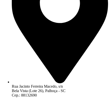
Rua Jacinto Ferreira Macedo, s/n
Bela Vista (Lote 26), Palhoça - SC
Cep.: 88132690