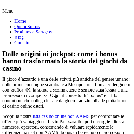
Menu
Home
Quem Somos
Produtos e Serviços
Blog
Contato
Dalle origini ai jackpot: come i bonus
hanno trasformato la storia dei giochi da
casinò
Il gioco d’azzardo è una delle attività più antiche del genere umano:
dalle prime conchiglie scambiate a Mesopotamia fino ai videogiochi
con grafica 4K, la spinta a scommettere è sempre stata legata a una
promessa di ricompensa. Oggi, il concetto di “bonus” è il filo
conduttore che collega le sale da gioco tradizionali alle piattaforme
di casino online esteri.
Scopri la nostra
lista casino online non AAMS
per confrontare le
offerte più vantaggiose. Il sito Palazzoartinapoli raccoglie i link a
numerosi operatori, consentendo di valutare rapidamente le
differenze tra slot non AAMS, bonus di benvenuto e promozioni