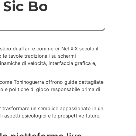
 Sic Bo
stino di affari e commerci. Nel XIX secolo il
o le tavole tradizionali su schermi
amiche di velocità, interfaccia grafica e,
ti come Toninoguerra offrono guide dettagliate
to e politiche di gioco responsabile prima di
per trasformare un semplice appassionato in un
i aspetti psicologici e le prospettive future,