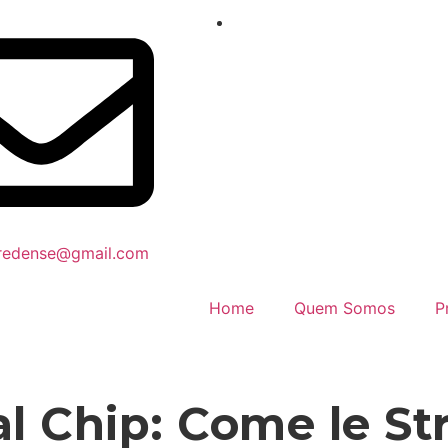
fredense@gmail.com
Home
Quem Somos
P
al Chip: Come le Str