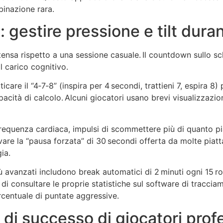
binazione rara.
o: gestire pressione e tilt dura
tensa rispetto a una sessione casuale. Il countdown sullo sch
 carico cognitivo.
aticare il “4‑7‑8” (inspira per 4 secondi, trattieni 7, espira 8
acità di calcolo. Alcuni giocatori usano brevi visualizzazio
requenza cardiaca, impulsi di scommettere più di quanto pian
ivare la “pausa forzata” di 30 secondi offerta da molte piatt
ia.
più avanzati includono break automatici di 2 minuti ogni 15
à di consultare le proprie statistiche sul software di traccia
rcentuale di puntate aggressive.
e di successo di giocatori profe