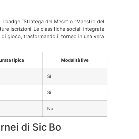
l. I badge “Stratega del Mese” o “Maestro del
e iscrizioni. Le classifiche social, integrate
 di gioco, trasformando il torneo in una vera
urata tipica
Modalità live
Sì
Sì
No
rnei di Sic Bo