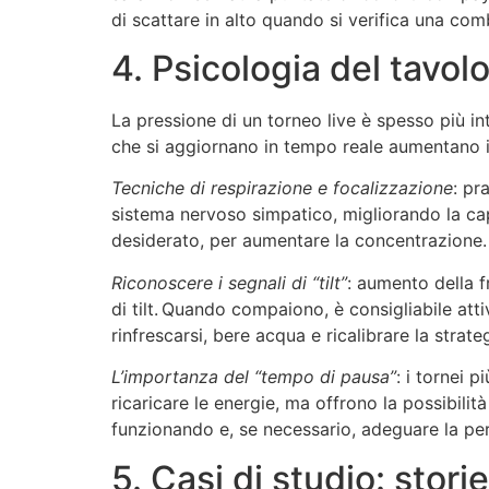
di scattare in alto quando si verifica una com
4. Psicologia del tavol
La pressione di un torneo live è spesso più in
che si aggiornano in tempo reale aumentano il
Tecniche di respirazione e focalizzazione
: pr
sistema nervoso simpatico, migliorando la cap
desiderato, per aumentare la concentrazione.
Riconoscere i segnali di “tilt”
: aumento della f
di tilt. Quando compaiono, è consigliabile att
rinfrescarsi, bere acqua e ricalibrare la strateg
L’importanza del “tempo di pausa”
: i tornei 
ricaricare le energie, ma offrono la possibilit
funzionando e, se necessario, adeguare la pe
5. Casi di studio: stori