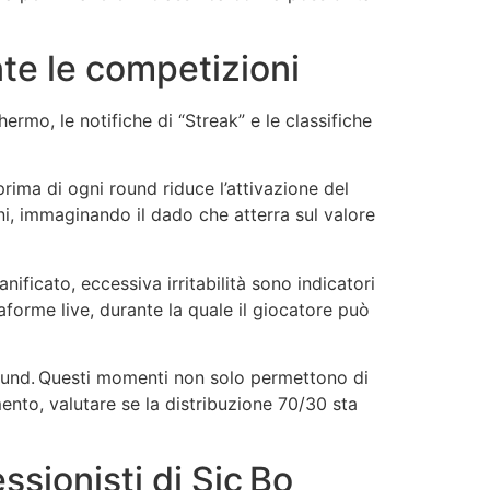
nte le competizioni
ermo, le notifiche di “Streak” e le classifiche
) prima di ogni round riduce l’attivazione del
ni, immaginando il dado che atterra sul valore
ificato, eccessiva irritabilità sono indicatori
aforme live, durante la quale il giocatore può
 round. Questi momenti non solo permettono di
mento, valutare se la distribuzione 70/30 sta
ssionisti di Sic Bo