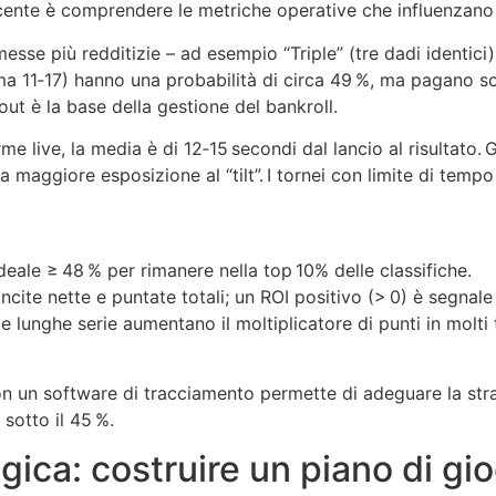
ncente è comprendere le metriche operative che influenzano i
esse più redditizie – ad esempio “Triple” (tre dadi identici
a 11‑17) hanno una probabilità di circa 49 %, ma pagano solo 
ut è la base della gestione del bankroll.
rme live, la media è di 12‑15 secondi dal lancio al risultat
aggiore esposizione al “tilt”. I tornei con limite di tempo
deale ≥ 48 % per rimanere nella top 10% delle classifiche.
cite nette e puntate totali; un ROI positivo (> 0) è segnale 
le lunghe serie aumentano il moltiplicatore di punti in molti
on un software di tracciamento permette di adeguare la str
sotto il 45 %.
egica: costruire un piano di gi