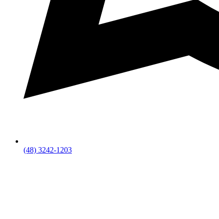
(48) 3242-1203