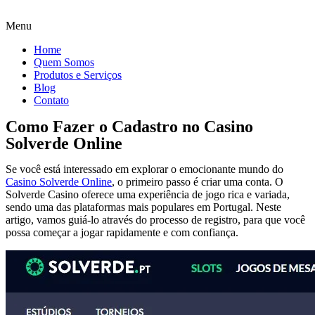
Menu
Home
Quem Somos
Produtos e Serviços
Blog
Contato
Como Fazer o Cadastro no Casino
Solverde Online
Se você está interessado em explorar o emocionante mundo do
Casino Solverde Online
, o primeiro passo é criar uma conta. O
Solverde Casino oferece uma experiência de jogo rica e variada,
sendo uma das plataformas mais populares em Portugal. Neste
artigo, vamos guiá-lo através do processo de registro, para que você
possa começar a jogar rapidamente e com confiança.