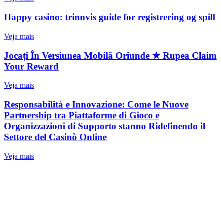
Happy casino: trinnvis guide for registrering og spill
Veja mais
Jocați În Versiunea Mobilă Oriunde ★ Rupea Claim
Your Reward
Veja mais
Responsabilità e Innovazione: Come le Nuove
Partnership tra Piattaforme di Gioco e
Organizzazioni di Supporto stanno Ridefinendo il
Settore del Casinò Online
Veja mais