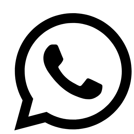
Ir
para
o
conteúdo