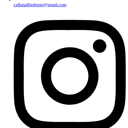
calhasalfredense@gmail.com