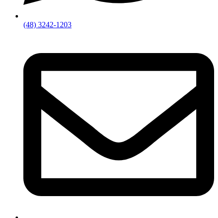
(48) 3242-1203