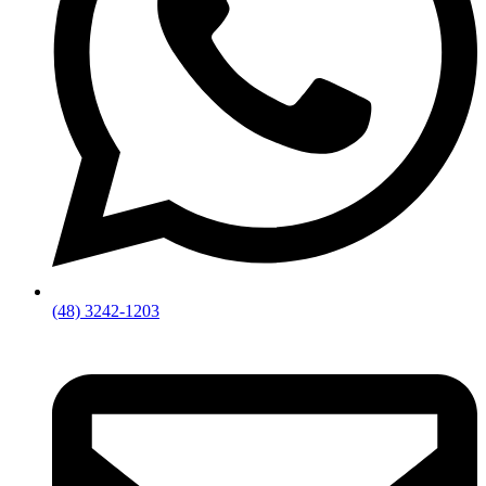
(48) 3242-1203