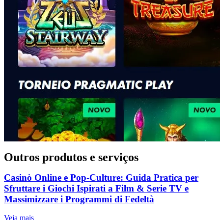
Outros produtos e serviços
Casinò Online e Pop‑Culture: Guida Pratica per
Sfruttare i Giochi Ispirati a Film & Serie TV e
Massimizzare i Programmi di Fedeltà
Veja mais