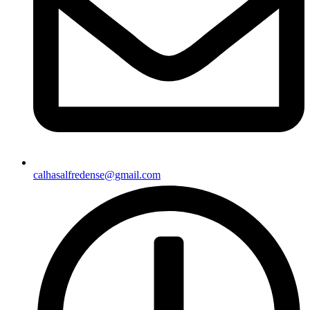
calhasalfredense@gmail.com