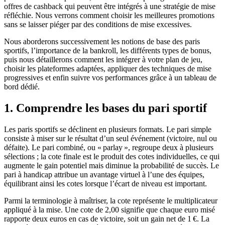
offres de cashback qui peuvent être intégrés à une stratégie de mise
réfléchie. Nous verrons comment choisir les meilleures promotions
sans se laisser piéger par des conditions de mise excessives.
Nous aborderons successivement les notions de base des paris
sportifs, l’importance de la bankroll, les différents types de bonus,
puis nous détaillerons comment les intégrer à votre plan de jeu,
choisir les plateformes adaptées, appliquer des techniques de mise
progressives et enfin suivre vos performances grâce à un tableau de
bord dédié.
1. Comprendre les bases du pari sportif
Les paris sportifs se déclinent en plusieurs formats. Le pari simple
consiste à miser sur le résultat d’un seul événement (victoire, nul ou
défaite). Le pari combiné, ou « parlay », regroupe deux à plusieurs
sélections ; la cote finale est le produit des cotes individuelles, ce qui
augmente le gain potentiel mais diminue la probabilité de succès. Le
pari à handicap attribue un avantage virtuel à l’une des équipes,
équilibrant ainsi les cotes lorsque l’écart de niveau est important.
Parmi la terminologie à maîtriser, la cote représente le multiplicateur
appliqué à la mise. Une cote de 2,00 signifie que chaque euro misé
rapporte deux euros en cas de victoire, soit un gain net de 1 €. La