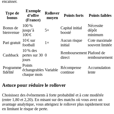
encaisser.
Exemple
Type de
Rollover
d’offre
Points forts
Points faibles
bonus
moyen
(France)
100 %
Nécessite
Bonus de
Capital initial
jusqu’à
5×
dépôt
bienvenue
boosté
100 €
minimum
10 € sur
Aucun risque
Cote maximale
Pari gratuit
1×
football
initial
souvent limitée
10 % des
Remboursement
Plafond de
Cashback
pertes sur 30
0
direct
remboursement
jours
Points
Programme
Récompense
Accumulation
échangeables
Variable
fidélité
continue
lente
chaque mois
Astuce pour réduire le rollover
Choisissez des événements à forte probabilité et à cote modérée
(entre 1,80 et 2,20). En misant sur des matchs où vous avez un
avantage analytique, vous atteignez le rollover plus rapidement tout
en limitant le risque de perte.