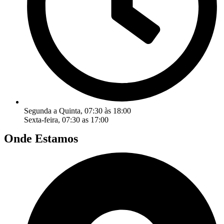
Segunda a Quinta, 07:30 às 18:00
Sexta-feira, 07:30 as 17:00
Onde Estamos