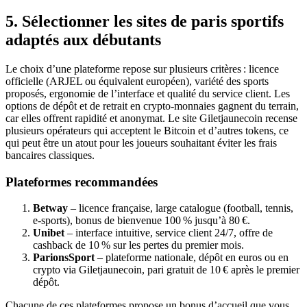
5. Sélectionner les sites de paris sportifs
adaptés aux débutants
Le choix d’une plateforme repose sur plusieurs critères : licence
officielle (ARJEL ou équivalent européen), variété des sports
proposés, ergonomie de l’interface et qualité du service client. Les
options de dépôt et de retrait en crypto‑monnaies gagnent du terrain,
car elles offrent rapidité et anonymat. Le site Giletjaunecoin recense
plusieurs opérateurs qui acceptent le Bitcoin et d’autres tokens, ce
qui peut être un atout pour les joueurs souhaitant éviter les frais
bancaires classiques.
Plateformes recommandées
Betway
– licence française, large catalogue (football, tennis,
e‑sports), bonus de bienvenue 100 % jusqu’à 80 €.
Unibet
– interface intuitive, service client 24/7, offre de
cashback de 10 % sur les pertes du premier mois.
ParionsSport
– plateforme nationale, dépôt en euros ou en
crypto via Giletjaunecoin, pari gratuit de 10 € après le premier
dépôt.
Chacune de ces plateformes propose un bonus d’accueil que vous