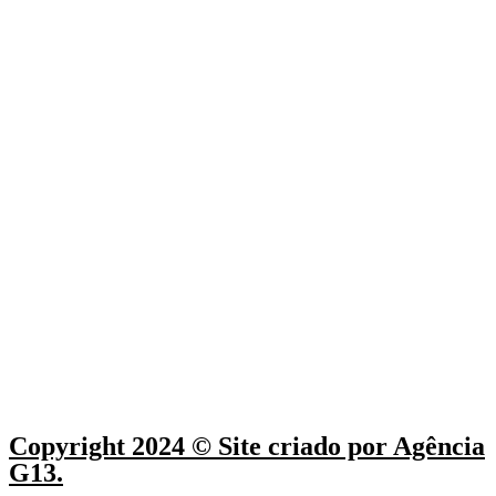
Copyright 2024 © Site criado por Agência
G13.