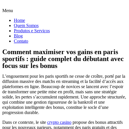
Menu
Home
Quem Somos
Produtos e Serviços
Blog
Contato
Comment maximiser vos gains en paris
sportifs : guide complet du débutant avec
focus sur les bonus
L’engouement pour les paris sportifs ne cesse de croître, porté par la
diffusion massive des matchs en streaming et la facilité d’accès aux
plateformes en ligne. Beaucoup de novices se lancent avec l’espoir
de transformer une petite mise en profit, mais sans une stratégie
solide, les pertes s’accumulent rapidement. Une approche structurée,
qui combine une gestion rigoureuse de la bankroll et une
exploitation intelligente des bonus, constitue le socle d’une
progression durable.
Dans ce contexte, le site
crypto casino
propose des bonus attractifs
pour les nouveaux parieurs, notamment des paris gratuits et des