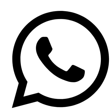
Ir
para
o
conteúdo