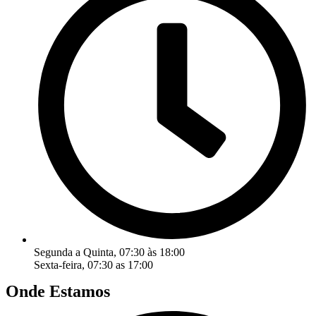
Segunda a Quinta, 07:30 às 18:00
Sexta-feira, 07:30 as 17:00
Onde Estamos