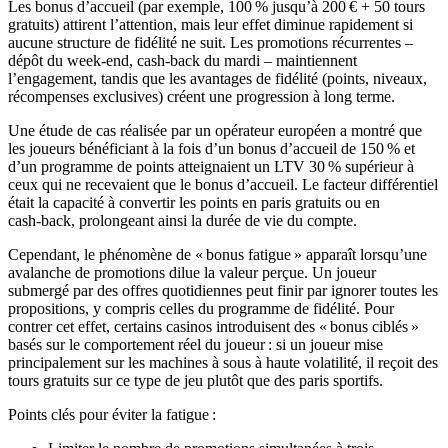
Les bonus d’accueil (par exemple, 100 % jusqu’à 200 € + 50 tours
gratuits) attirent l’attention, mais leur effet diminue rapidement si
aucune structure de fidélité ne suit. Les promotions récurrentes –
dépôt du week‑end, cash‑back du mardi – maintiennent
l’engagement, tandis que les avantages de fidélité (points, niveaux,
récompenses exclusives) créent une progression à long terme.
Une étude de cas réalisée par un opérateur européen a montré que
les joueurs bénéficiant à la fois d’un bonus d’accueil de 150 % et
d’un programme de points atteignaient un LTV 30 % supérieur à
ceux qui ne recevaient que le bonus d’accueil. Le facteur différentiel
était la capacité à convertir les points en paris gratuits ou en
cash‑back, prolongeant ainsi la durée de vie du compte.
Cependant, le phénomène de « bonus fatigue » apparaît lorsqu’une
avalanche de promotions dilue la valeur perçue. Un joueur
submergé par des offres quotidiennes peut finir par ignorer toutes les
propositions, y compris celles du programme de fidélité. Pour
contrer cet effet, certains casinos introduisent des « bonus ciblés »
basés sur le comportement réel du joueur : si un joueur mise
principalement sur les machines à sous à haute volatilité, il reçoit des
tours gratuits sur ce type de jeu plutôt que des paris sportifs.
Points clés pour éviter la fatigue :