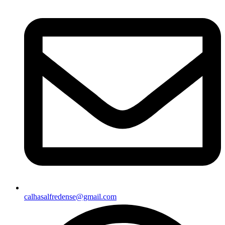
calhasalfredense@gmail.com