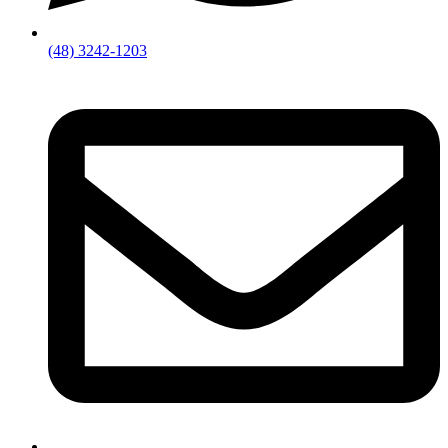
(48) 3242-1203