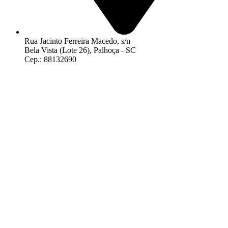
Rua Jacinto Ferreira Macedo, s/n
Bela Vista (Lote 26), Palhoça - SC
Cep.: 88132690