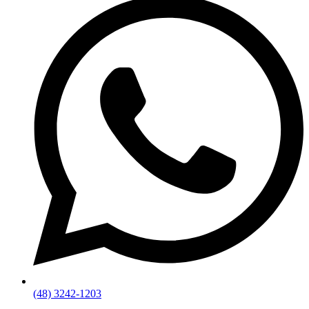
(48) 3242-1203