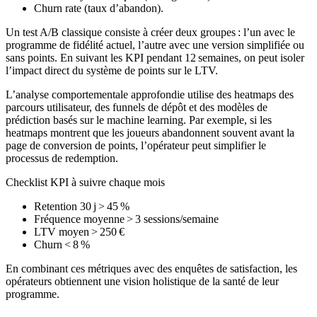
Churn rate (taux d’abandon).
Un test A/B classique consiste à créer deux groupes : l’un avec le
programme de fidélité actuel, l’autre avec une version simplifiée ou
sans points. En suivant les KPI pendant 12 semaines, on peut isoler
l’impact direct du système de points sur le LTV.
L’analyse comportementale approfondie utilise des heatmaps des
parcours utilisateur, des funnels de dépôt et des modèles de
prédiction basés sur le machine learning. Par exemple, si les
heatmaps montrent que les joueurs abandonnent souvent avant la
page de conversion de points, l’opérateur peut simplifier le
processus de redemption.
Checklist KPI à suivre chaque mois
Retention 30 j > 45 %
Fréquence moyenne > 3 sessions/semaine
LTV moyen > 250 €
Churn < 8 %
En combinant ces métriques avec des enquêtes de satisfaction, les
opérateurs obtiennent une vision holistique de la santé de leur
programme.