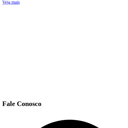
Veja mais
Fale Conosco