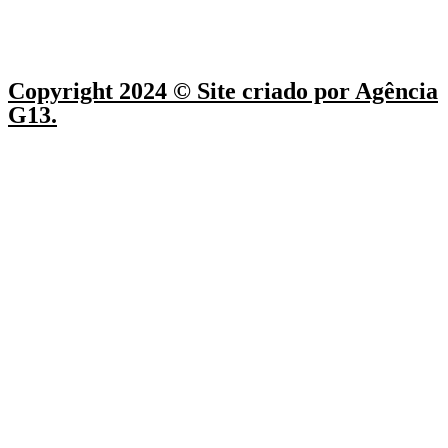
Copyright 2024 © Site criado por Agência
G13.