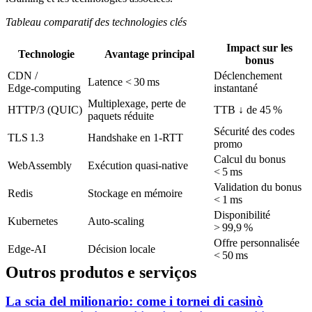
Tableau comparatif des technologies clés
Impact sur les
Technologie
Avantage principal
bonus
CDN /
Déclenchement
Latence < 30 ms
Edge‑computing
instantané
Multiplexage, perte de
HTTP/3 (QUIC)
TTB ↓ de 45 %
paquets réduite
Sécurité des codes
TLS 1.3
Handshake en 1‑RTT
promo
Calcul du bonus
WebAssembly
Exécution quasi‑native
< 5 ms
Validation du bonus
Redis
Stockage en mémoire
< 1 ms
Disponibilité
Kubernetes
Auto‑scaling
> 99,9 %
Offre personnalisée
Edge‑AI
Décision locale
< 50 ms
Outros produtos e serviços
La scia del milionario: come i tornei di casinò