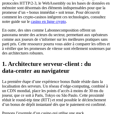
protocoles HTTP/2‑3, le WebAssembly ou les bases de données en
mémoire sont désormais des éléments indispensables pour que la
promesse d’un « bonus immédiat » soit tenue. Pour découvrir
comment les crypto‑casinos intègrent ces technologies, consultez
notre guide sur le
casino en ligne crypto
.
En outre, des sites comme Labonnecomposition offrent un
panorama neutre des acteurs du secteur, permettant aux opérateurs
comme aux joueurs de s’informer sur les meilleures pratiques sans
parti pris. Cette ressource pourra vous aider à comparer les offres et
à vérifier que les promesses de vitesse sont réellement soutenues par
des architectures robustes.
1. Architecture serveur‑client : du
data‑center au navigateur
La première étape d’une expérience bonus fluide réside dans la
localisation des serveurs. Un réseau d’edge‑computing, combiné à
un CDN mondial, place les points d’accès à moins de 30 ms du
joueur, que ce soit à Paris, Tokyo ou São Paulo. Cette proximité
réduit le round‑trip time (RTT) et rend possible le déclenchement
d’un bonus de dépôt instantané dès que le paiement est confirmé.
Prenons l’exemple d’un casino qui utilise une stack