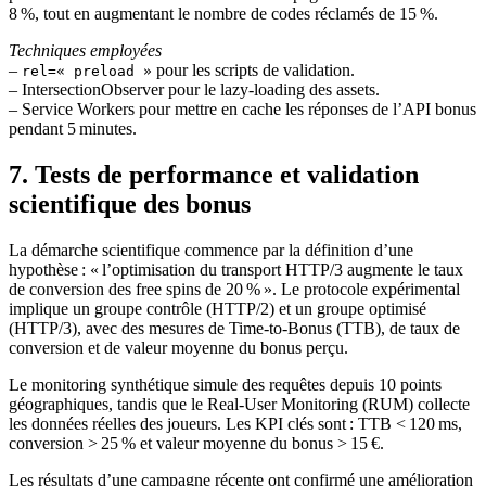
8 %, tout en augmentant le nombre de codes réclamés de 15 %.
Techniques employées
–
pour les scripts de validation.
rel=« preload »
– IntersectionObserver pour le lazy‑loading des assets.
– Service Workers pour mettre en cache les réponses de l’API bonus
pendant 5 minutes.
7. Tests de performance et validation
scientifique des bonus
La démarche scientifique commence par la définition d’une
hypothèse : « l’optimisation du transport HTTP/3 augmente le taux
de conversion des free spins de 20 % ». Le protocole expérimental
implique un groupe contrôle (HTTP/2) et un groupe optimisé
(HTTP/3), avec des mesures de Time‑to‑Bonus (TTB), de taux de
conversion et de valeur moyenne du bonus perçu.
Le monitoring synthétique simule des requêtes depuis 10 points
géographiques, tandis que le Real‑User Monitoring (RUM) collecte
les données réelles des joueurs. Les KPI clés sont : TTB < 120 ms,
conversion > 25 % et valeur moyenne du bonus > 15 €.
Les résultats d’une campagne récente ont confirmé une amélioration