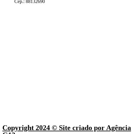
Cep.: 88132690
Copyright 2024 © Site criado por Agência