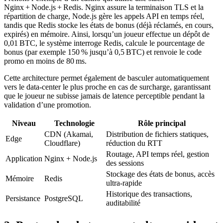
Nginx + Node.js + Redis. Nginx assure la terminaison TLS et la
répartition de charge, Node.js gère les appels API en temps réel,
tandis que Redis stocke les états de bonus (déjà réclamés, en cours,
expirés) en mémoire. Ainsi, lorsqu’un joueur effectue un dépôt de
0,01 BTC, le système interroge Redis, calcule le pourcentage de
bonus (par exemple 150 % jusqu’à 0,5 BTC) et renvoie le code
promo en moins de 80 ms.
Cette architecture permet également de basculer automatiquement
vers le data‑center le plus proche en cas de surcharge, garantissant
que le joueur ne subisse jamais de latence perceptible pendant la
validation d’une promotion.
Niveau
Technologie
Rôle principal
CDN (Akamai,
Distribution de fichiers statiques,
Edge
Cloudflare)
réduction du RTT
Routage, API temps réel, gestion
Application
Nginx + Node.js
des sessions
Stockage des états de bonus, accès
Mémoire
Redis
ultra‑rapide
Historique des transactions,
Persistance
PostgreSQL
auditabilité