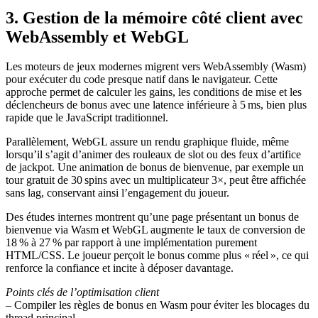
3. Gestion de la mémoire côté client avec
WebAssembly et WebGL
Les moteurs de jeux modernes migrent vers WebAssembly (Wasm)
pour exécuter du code presque natif dans le navigateur. Cette
approche permet de calculer les gains, les conditions de mise et les
déclencheurs de bonus avec une latence inférieure à 5 ms, bien plus
rapide que le JavaScript traditionnel.
Parallèlement, WebGL assure un rendu graphique fluide, même
lorsqu’il s’agit d’animer des rouleaux de slot ou des feux d’artifice
de jackpot. Une animation de bonus de bienvenue, par exemple un
tour gratuit de 30 spins avec un multiplicateur 3×, peut être affichée
sans lag, conservant ainsi l’engagement du joueur.
Des études internes montrent qu’une page présentant un bonus de
bienvenue via Wasm et WebGL augmente le taux de conversion de
18 % à 27 % par rapport à une implémentation purement
HTML/CSS. Le joueur perçoit le bonus comme plus « réel », ce qui
renforce la confiance et incite à déposer davantage.
Points clés de l’optimisation client
– Compiler les règles de bonus en Wasm pour éviter les blocages du
thread principal.