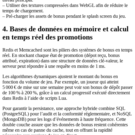
– Utiliser des textures compressées dans WebGL afin de réduire le
temps de chargement.
– Pré‑charger les assets de bonus pendant le splash screen du jeu.
4. Bases de données en mémoire et calcul
en temps réel des promotions
Redis et Memcached sont les piliers des systèmes de bonus en temps
réel. En stockant chaque état de promotion (dépot reçu, bonus
attribué, expiration) dans une structure de données clé‑valeur, le
serveur peut répondre à une requête en moins de 1 ms.
Les algorithmes dynamiques ajustent le montant du bonus en
fonction du volume de jeu. Par exemple, un joueur qui atteint
5 000 € de mise sur une semaine peut voir son bonus de dépôt passer
de 100 % à 200 %, grâce à un calcul progressif exécuté directement
dans Redis à l’aide de scripts Lua.
Pour garantir la persistance, une approche hybride combine SQL
(PostgreSQL) pour l’audit et la conformité réglementaire, et NoSQL
(MongoDB) pour les logs d’événements à haute fréquence. Cette
double couche assure que les données de bonus restent cohérentes
même en cas de panne du cache, tout en offrant la rapidité