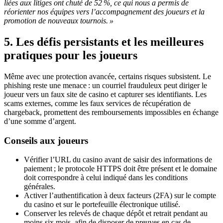
liées aux litiges ont chuté de 52 %, ce qui nous a permis de
réorienter nos équipes vers l’accompagnement des joueurs et la
promotion de nouveaux tournois. »
5. Les défis persistants et les meilleures
pratiques pour les joueurs
Même avec une protection avancée, certains risques subsistent. Le
phishing reste une menace : un courriel frauduleux peut diriger le
joueur vers un faux site de casino et capturer ses identifiants. Les
scams externes, comme les faux services de récupération de
chargeback, promettent des remboursements impossibles en échange
d’une somme d’argent.
Conseils aux joueurs
Vérifier l’URL du casino avant de saisir des informations de
paiement ; le protocole HTTPS doit être présent et le domaine
doit correspondre à celui indiqué dans les conditions
générales.
Activer l’authentification à deux facteurs (2FA) sur le compte
du casino et sur le portefeuille électronique utilisé.
Conserver les relevés de chaque dépôt et retrait pendant au
moins six mois, afin de disposer de preuves en cas de