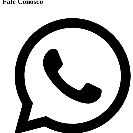
Fale Conosco