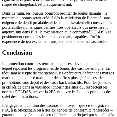
risque de chargeback est pratiquement nul.
Dans ce futur, les joueurs pourront profiter de bonus garantis : le
montant du bonus serait crédité dès la validation de l’identité, sans
exigence de dépôt préalable, et les retraits seraient effectués via des
portefeuilles numériques vérifiés. Les opérateurs qui investissent
aujourd’hui dans l’IA, la tokenisation et la conformité PCI‑DSS se
positionnent comme les leaders de demain, capables d’offrir une
expérience de jeu excitante, transparente et totalement sécurisée.
Conclusion
La protection contre les rétro‑paiements est devenue le pilier sur
lequel reposent les programmes de bonus des casinos en ligne. En
réduisant le risque de chargeback, les opérateurs libèrent des marges
marketing, ce qui se traduit par des offres plus généreuses, des
promotions sans dépôt et des cash‑back attractifs. Pour les joueurs,
la clé réside dans la vigilance : choisir des sites qui respectent les
normes PCI‑DSS, activer la 2FA et suivre les bonnes pratiques de
suivi des transactions.
L’engagement continu des casinos à innover – que ce soit grâce à
l’IA, à la blockchain ou à des exigences de conformité renforcées –
garantit une expérience de jeu où l’excitation du jackpot se mêle à la