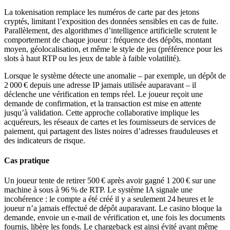
La tokenisation remplace les numéros de carte par des jetons
cryptés, limitant l’exposition des données sensibles en cas de fuite.
Parallèlement, des algorithmes d’intelligence artificielle scrutent le
comportement de chaque joueur : fréquence des dépôts, montant
moyen, géolocalisation, et même le style de jeu (préférence pour les
slots à haut RTP ou les jeux de table à faible volatilité).
Lorsque le système détecte une anomalie – par exemple, un dépôt de
2 000 € depuis une adresse IP jamais utilisée auparavant – il
déclenche une vérification en temps réel. Le joueur reçoit une
demande de confirmation, et la transaction est mise en attente
jusqu’à validation. Cette approche collaborative implique les
acquéreurs, les réseaux de cartes et les fournisseurs de services de
paiement, qui partagent des listes noires d’adresses frauduleuses et
des indicateurs de risque.
Cas pratique
Un joueur tente de retirer 500 € après avoir gagné 1 200 € sur une
machine à sous à 96 % de RTP. Le système IA signale une
incohérence : le compte a été créé il y a seulement 24 heures et le
joueur n’a jamais effectué de dépôt auparavant. Le casino bloque la
demande, envoie un e‑mail de vérification et, une fois les documents
fournis, libère les fonds. Le chargeback est ainsi évité avant même