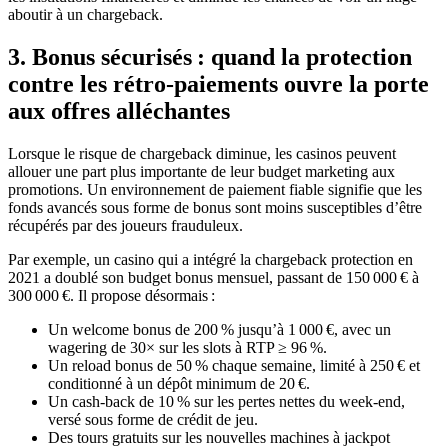
aboutir à un chargeback.
3. Bonus sécurisés : quand la protection
contre les rétro‑paiements ouvre la porte
aux offres alléchantes
Lorsque le risque de chargeback diminue, les casinos peuvent
allouer une part plus importante de leur budget marketing aux
promotions. Un environnement de paiement fiable signifie que les
fonds avancés sous forme de bonus sont moins susceptibles d’être
récupérés par des joueurs frauduleux.
Par exemple, un casino qui a intégré la chargeback protection en
2021 a doublé son budget bonus mensuel, passant de 150 000 € à
300 000 €. Il propose désormais :
Un welcome bonus de 200 % jusqu’à 1 000 €, avec un
wagering de 30× sur les slots à RTP ≥ 96 %.
Un reload bonus de 50 % chaque semaine, limité à 250 € et
conditionné à un dépôt minimum de 20 €.
Un cash‑back de 10 % sur les pertes nettes du week‑end,
versé sous forme de crédit de jeu.
Des tours gratuits sur les nouvelles machines à jackpot