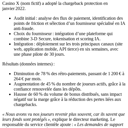
Casino X (nom fictif) a adopté la chargeback protection en
janvier 2022.
Audit initial : analyse des flux de paiement, identification des
points de friction et sélection d’un fournisseur spécialisé en IA
anti‑fraude.
Choix du fournisseur : intégration d’une plateforme qui
combine 3‑D Secure, tokenisation et scoring IA.
Intégration : déploiement sur les trois principaux canaux (site
web, application mobile, API tierce) en six semaines, avec
une phase pilote de 30 jours.
Résultats (données internes) :
Diminution de 78 % des rétro‑paiements, passant de 1 200 € à
264 € par mois.
Augmentation de 45 % du nombre de joueurs actifs, grâce à la
confiance renouvelée dans les dépôts.
Hausse de 60 % du volume de bonus distribués, sans impact
négatif sur la marge grâce à la réduction des pertes liées aux
chargebacks.
« Nous avons vu nos joueurs revenir plus souvent, car ils savent que
leurs fonds sont protégés »,
explique le directeur marketing. Le
responsable du service clientèle ajoute :
« Les demandes de support