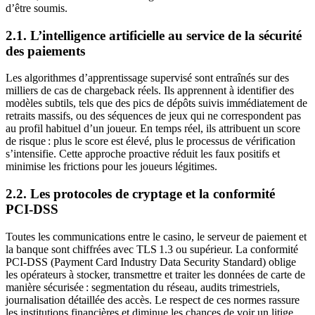
d’être soumis.
2.1. L’intelligence artificielle au service de la sécurité
des paiements
Les algorithmes d’apprentissage supervisé sont entraînés sur des
milliers de cas de chargeback réels. Ils apprennent à identifier des
modèles subtils, tels que des pics de dépôts suivis immédiatement de
retraits massifs, ou des séquences de jeux qui ne correspondent pas
au profil habituel d’un joueur. En temps réel, ils attribuent un score
de risque : plus le score est élevé, plus le processus de vérification
s’intensifie. Cette approche proactive réduit les faux positifs et
minimise les frictions pour les joueurs légitimes.
2.2. Les protocoles de cryptage et la conformité
PCI‑DSS
Toutes les communications entre le casino, le serveur de paiement et
la banque sont chiffrées avec TLS 1.3 ou supérieur. La conformité
PCI‑DSS (Payment Card Industry Data Security Standard) oblige
les opérateurs à stocker, transmettre et traiter les données de carte de
manière sécurisée : segmentation du réseau, audits trimestriels,
journalisation détaillée des accès. Le respect de ces normes rassure
les institutions financières et diminue les chances de voir un litige