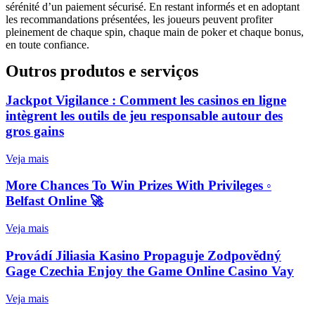
sérénité d’un paiement sécurisé. En restant informés et en adoptant
les recommandations présentées, les joueurs peuvent profiter
pleinement de chaque spin, chaque main de poker et chaque bonus,
en toute confiance.
Outros produtos e serviços
Jackpot Vigilance : Comment les casinos en ligne
intègrent les outils de jeu responsable autour des
gros gains
Veja mais
More Chances To Win Prizes With Privileges ◦
Belfast Online 🚀
Veja mais
Provádí Jiliasia Kasino Propaguje Zodpovědný
Gage Czechia Enjoy the Game Online Casino Vay
Veja mais