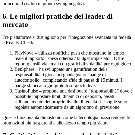
riducono il rischio di grandi swing negativi.
6. Le migliori pratiche dei leader di
mercato
Tre piattaforme si distinguono per l’integrazione avanzata tra fedeltà
e Reality‑Check:
PlayNova – utilizza notifiche push che mostrano in tempo
reale il rapporto “spesa odierna / budget impostato”. Offre
report mensili via email con grafici di volatilità per ogni gioco.
BetSphere – ha sviluppato una gamification della
responsabilità: i giocatori guadagnano “badge di
autocontrollo” completando sfide di pausa di 15 minuti. I
badge sbloccano giri gratuiti su giochi live.
CasinoPulse – propone una dashboard “responsabilità” dove è
possibile impostare limiti dinamici di deposito, basati
sull’andamento del proprio livello di fedeltà. Le soglie sono
regolate automaticamente da un algoritmo di previsione.
Queste funzionalità dimostrano come la tecnologia possa rendere le
promozioni più trasparenti e allo stesso tempo più sicure.