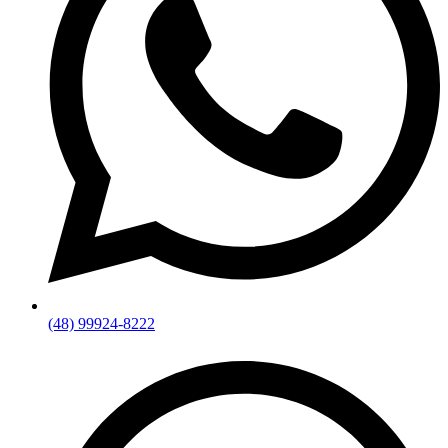
(48) 99924-8222