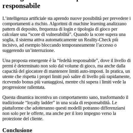
responsabile
L’intelligenza artificiale sta aprendo nuove possibilità per prevedere i
comportamenti a rischio. Algoritmi di machine learning analizzano
pattern di deposito, frequenza di login e tipologia di gioco per
calcolare una “score di vulnerabilità”. Quando la score supera una
soglia, il sistema attiva automaticamente un Reality‑Check più
incisivo, ad esempio bloccando temporaneamente l’accesso o
suggerendo un’interruzione.
Una proposta emergente è la “fedeltà responsabile”, dove il livello di
premi è determinato non solo dal volume di gioco, ma anche dalla
capacità del giocatore di mantenere limiti auto‑imposti. In pratica, un
utente che rispetta i propri limiti può salire di livello più rapidamente,
ricevendo bonus più vantaggiosi, mentre chi supera i limiti vede la
progressione rallentata.
Questa dinamica incentiva un comportamento sano, trasformando il
tradizionale “loyalty ladder” in una scala di responsabilità. Le
piattaforme che adotteranno questi modelli potranno differenziarsi
non solo per le offerte, ma anche per il loro impegno verso la
protezione del cliente.
Conclusione