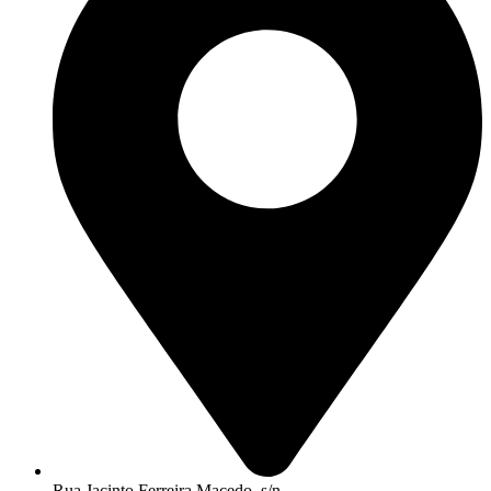
Rua Jacinto Ferreira Macedo, s/n