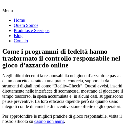
Menu
Home
Quem Somos
Produtos e Serviços
Blog
Contato
Come i programmi di fedeltà hanno
trasformato il controllo responsabile nel
gioco d’azzardo online
Negli ultimi decenni la responsabilità nel gioco d’azzardo è passata
da un concetto astratto a una pratica concreta, supportata da
strumenti digitali noti come “Reality‑Check”. Questi avvisi, inseriti
direttamente nelle interfacce di scommessa, mostrano al giocatore il
tempo trascorso, la spesa accumulata e, in alcuni casi, suggeriscono
pause preventive. La loro efficacia dipende però da quanto siano
integrati con le dinamiche di incentivazione offerte dagli operatori.
Per approfondire le migliori pratiche di gioco responsabile, visita il
nostro articolo su
casino non aams
.