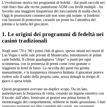
L’evoluzione storica dei programmi di fedeltà – dai punti raccolti nei
club fisici fino alle ricche piattaforme ADM con livelli multipli – ha
favorito una maggiore trasparenza dei meccanismi di realtà‑check.
Oggi le promozioni commerciali non sono più isolate: si fondono
con funzioni di protezione, creando un ponte tra l’attrattiva del
premio e la tutela del giocatore.
1. Le origini dei programmi di fedeltà nei
casinò tradizionali
Negli anni ’70 e ’80 i primi club di gioco, spesso situati nei resort di
Las Vegas o nelle sale private di Montecarlo, introdussero le prime
carte fedeltà. Il cliente guadagnava “chips” o punti per ogni
scommessa, con la promessa di premi come cene gratuite o
soggiorni in hotel di lusso. La raccolta dei punti era gestita
manualmente, e la trasparenza rimaneva limitata: il giocatore poteva
vedere solo il saldo della propria carta, senza dettagli su tempo di
gioco o spesa totale.
Questi programmi avevano un duplice scopo. Da un lato,
aumentavano la frequenza di visita, creando un legame emotivo con
il locale; dall’altro, fornivano ai gestori una prima forma di
monitoraggio dei comportamenti, sebbene in modo grossolano. I dati
venivano registrati nei libri contabili del casinò, ma raramente