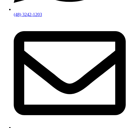
(48) 3242-1203