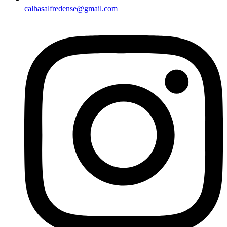
calhasalfredense@gmail.com