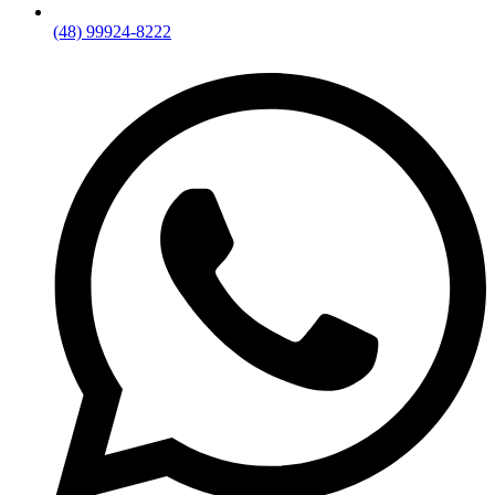
(48) 99924-8222