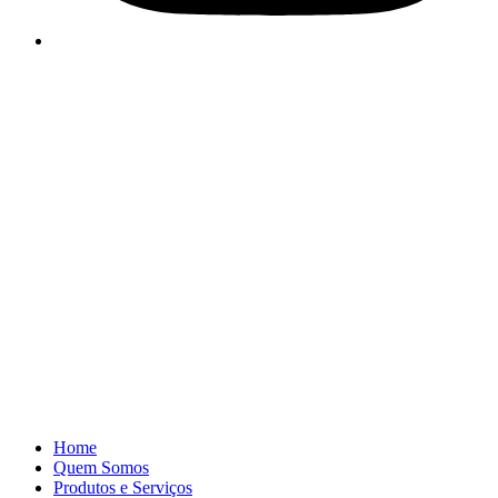
Home
Quem Somos
Produtos e Serviços