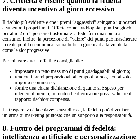
7. Criticità e rischi: quando la fedeltà
diventa incentivo al gioco eccessivo
Il rischio più evidente è che i premi “aggressivi” spingano i giocatori
a superare i propri limiti. Offerte come “raddoppia i punti se giochi
per altre 2 ore” possono trasformare la fedeltà in una spinta al
consumo. Inoltre, la percezione di “valore” dei punti può mascherare
la reale perdita economica, soprattutto su giochi ad alta volatilità
come le slot progressive.
Per mitigare questi effetti, è consigliabile:
impostare un tetto massimo di punti guadagnabili al giorno;
rendere i premi proporzionali al tempo di gioco, non al solo
importo scommesso;
fornire una chiara dichiarazione di quanto si è speso per
ottenere il premio, in modo che il giocatore possa valutare il
rapporto rischio/ricompensa.
La trasparenza è la chiave: senza di essa, la fedeltà può diventare
un’arma di marketing piuttosto che un supporto alla responsabilità.
8. Futuro dei programmi di fedeltà:
intelligenza artificiale e personalizzazione