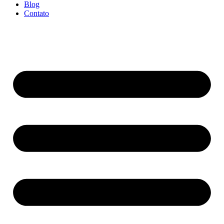
Blog
Contato