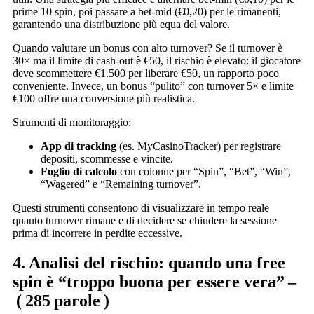
prime 10 spin, poi passare a bet‑mid (€0,20) per le rimanenti,
garantendo una distribuzione più equa del valore.
Quando valutare un bonus con alto turnover? Se il turnover è
30× ma il limite di cash‑out è €50, il rischio è elevato: il giocatore
deve scommettere €1.500 per liberare €50, un rapporto poco
conveniente. Invece, un bonus “pulito” con turnover 5× e limite
€100 offre una conversione più realistica.
Strumenti di monitoraggio:
App di tracking
(es. MyCasinoTracker) per registrare
depositi, scommesse e vincite.
Foglio di calcolo
con colonne per “Spin”, “Bet”, “Win”,
“Wagered” e “Remaining turnover”.
Questi strumenti consentono di visualizzare in tempo reale
quanto turnover rimane e di decidere se chiudere la sessione
prima di incorrere in perdite eccessive.
4. Analisi del rischio: quando una free
spin è “troppo buona per essere vera” –
( 285 parole )