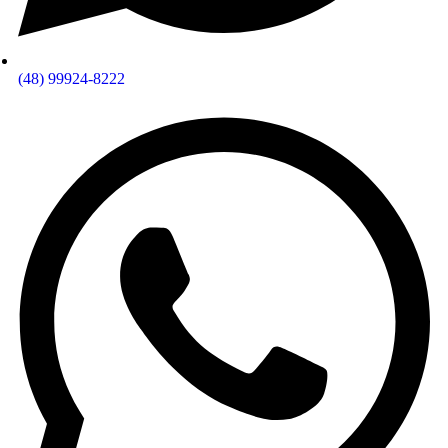
(48) 99924-8222