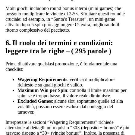
Molti giochi includono round bonus interni (mini‑games) che
possono moltiplicare le vincite di 2‑5×. Sfruttare questi round è
cruciale: ad esempio, in “Santa’s Treasure”, un mini‑game
attivato dopo 5 spin può aggiungere €5 extra, migliorando il
ritorno complessivo del pacchetto.
6. Il ruolo dei termini e condizioni:
leggere tra le righe – ( 295 parole )
Prima di attivare qualsiasi promozione, è fondamentale una
checklist:
Wagering Requirements
: verifica il moltiplicatore
richiesto e su quali giochi è valido.
Maximum Win per Spin
: controlla il limite massimo per
spin; se è troppo basso, il valore reale diminuisce.
Excluded Games
: alcune slot, soprattutto quelle ad alta
volatilità, possono essere escluse dal conteggio del
turnover.
Interpretare le sezioni “Wagering Requirements” richiede
attenzione ai dettagli: un requisito “30× (deposito + bonus)” è più
gravoso rispetto a “30× (vincite bonus)”. Inoltre, la presenza di