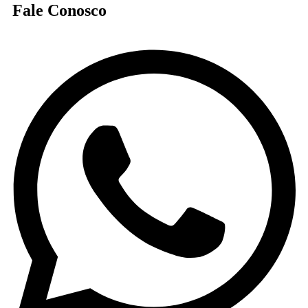
Fale Conosco