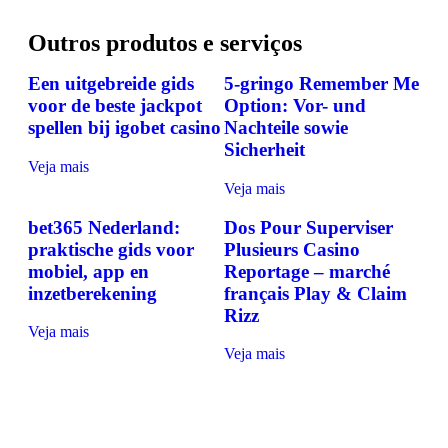
Outros produtos e serviços
Een uitgebreide gids
5-gringo Remember Me
voor de beste jackpot
Option: Vor- und
spellen bij igobet casino
Nachteile sowie
Sicherheit
Veja mais
Veja mais
bet365 Nederland:
Dos Pour Superviser
praktische gids voor
Plusieurs Casino
mobiel, app en
Reportage – marché
inzetberekening
français Play & Claim
Rizz
Veja mais
Veja mais