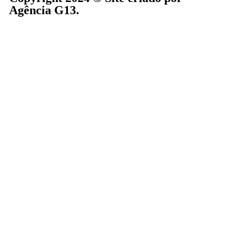
Agência G13.