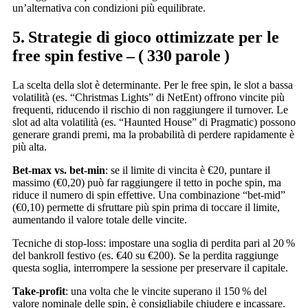
un’alternativa con condizioni più equilibrate.
5. Strategie di gioco ottimizzate per le
free spin festive – ( 330 parole )
La scelta della slot è determinante. Per le free spin, le slot a bassa
volatilità (es. “Christmas Lights” di NetEnt) offrono vincite più
frequenti, riducendo il rischio di non raggiungere il turnover. Le
slot ad alta volatilità (es. “Haunted House” di Pragmatic) possono
generare grandi premi, ma la probabilità di perdere rapidamente è
più alta.
Bet‑max vs. bet‑min
: se il limite di vincita è €20, puntare il
massimo (€0,20) può far raggiungere il tetto in poche spin, ma
riduce il numero di spin effettive. Una combinazione “bet‑mid”
(€0,10) permette di sfruttare più spin prima di toccare il limite,
aumentando il valore totale delle vincite.
Tecniche di stop‑loss: impostare una soglia di perdita pari al 20 %
del bankroll festivo (es. €40 su €200). Se la perdita raggiunge
questa soglia, interrompere la sessione per preservare il capitale.
Take‑profit
: una volta che le vincite superano il 150 % del
valore nominale delle spin, è consigliabile chiudere e incassare.