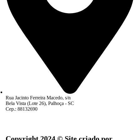
Rua Jacinto Ferreira Macedo, s/n
Bela Vista (Lote 26), Palhoça - SC
Cep.: 88132690
Copyright 2024 © Site criado por