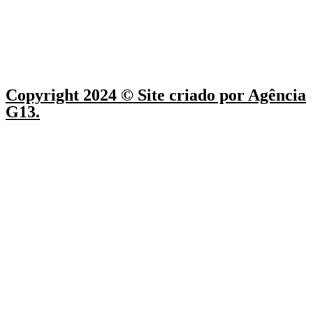
Copyright 2024 © Site criado por Agência
G13.