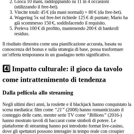
Gioca 10 mani, raddoppiando su 11 in 4 occasioni
(utilizzando il free‑bet).
Vincite totali: 45 € (da mani normali) + 80 € (da free‑bet).
Wagering 5x sul free‑bet richiede 125 € di puntate; Mario ha
già scommesso 150 €, soddisfacendo il requisito.
Preleva 100 € di profitto, mantenendo 200 € di bankroll
residuo.
Il risultato dimostra come una pianificazione accurata, basata su
conoscenza del bonus e sulla strategia di base, possa trasformare
un’offerta temporanea in un guadagno netto significativo.
4️⃣ Impatto culturale: il gioco da tavolo
come intrattenimento di tendenza
Dalla pellicola allo streaming
Negli ultimi dieci anni, la roulette e il blackjack hanno conquistato la
scena mediatica: film come
“21”
(2008) hanno romanticizzato il
conteggio delle carte, mentre serie TV come
“Billions”
(2016‑)
hanno mostrato tavoli di baccarat come simboli di potere. Le
piattaforme di streaming hanno poi introdotto format live‑casino,
dove gli spettatori possono interagire in tempo reale con croupier