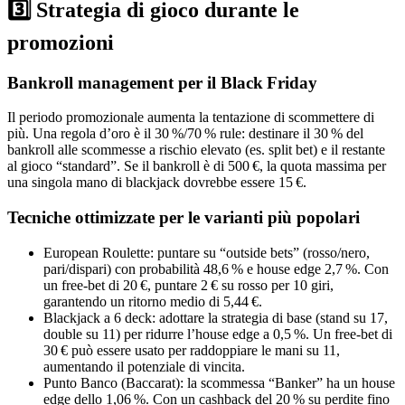
3️⃣ Strategia di gioco durante le
promozioni
Bankroll management per il Black Friday
Il periodo promozionale aumenta la tentazione di scommettere di
più. Una regola d’oro è il 30 %/70 % rule: destinare il 30 % del
bankroll alle scommesse a rischio elevato (es. split bet) e il restante
al gioco “standard”. Se il bankroll è di 500 €, la quota massima per
una singola mano di blackjack dovrebbe essere 15 €.
Tecniche ottimizzate per le varianti più popolari
European Roulette: puntare su “outside bets” (rosso/nero,
pari/dispari) con probabilità 48,6 % e house edge 2,7 %. Con
un free‑bet di 20 €, puntare 2 € su rosso per 10 giri,
garantendo un ritorno medio di 5,44 €.
Blackjack a 6 deck: adottare la strategia di base (stand su 17,
double su 11) per ridurre l’house edge a 0,5 %. Un free‑bet di
30 € può essere usato per raddoppiare le mani su 11,
aumentando il potenziale di vincita.
Punto Banco (Baccarat): la scommessa “Banker” ha un house
edge dello 1,06 %. Con un cashback del 20 % su perdite fino