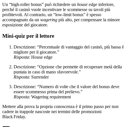
Un “high‑roller bonus” può richiedere un
house edge
inferiore,
perché il casinò vuole incentivare le scommesse su tavoli più
profittevoli. Al contrario, un “low‑limit bonus” è spesso
accompagnato da un
wagering
più alto, per compensare la minore
esposizione del giocatore.
Mini‑quiz per il lettore
Descrizione: “Percentuale di vantaggio del casinò, più bassa è
migliore per il giocatore.”
Risposta
: House edge
Descrizione: “Opzione che permette di recuperare metà della
puntata in caso di mano sfavorevole.”
Risposta
: Surrender
Descrizione: “Numero di volte che il valore del bonus deve
essere scommesso prima del prelievo.”
Risposta
: Wagering requirement
Mettere alla prova la propria conoscenza è il primo passo per non
cadere in trappole nascoste nei termini delle promozioni
Black Friday.