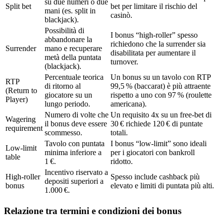
su due numeri o due
Split bet
bet per limitare il rischio del
mani (es. split in
casinò.
blackjack).
Possibilità di
I bonus “high‑roller” spesso
abbandonare la
richiedono che la surrender sia
Surrender
mano e recuperare
disabilitata per aumentare il
metà della puntata
turnover.
(blackjack).
Percentuale teorica
Un bonus su un tavolo con RTP
RTP
di ritorno al
99,5 % (baccarat) è più attraente
(Return to
giocatore su un
rispetto a uno con 97 % (roulette
Player)
lungo periodo.
americana).
Numero di volte che
Un requisito 4x su un free‑bet di
Wagering
il bonus deve essere
30 € richiede 120 € di puntate
requirement
scommesso.
totali.
Tavolo con puntata
I bonus “low‑limit” sono ideali
Low‑limit
minima inferiore a
per i giocatori con bankroll
table
1 €.
ridotto.
Incentivo riservato a
High‑roller
Spesso include cashback più
depositi superiori a
bonus
elevato e limiti di puntata più alti.
1.000 €.
Relazione tra termini e condizioni dei bonus