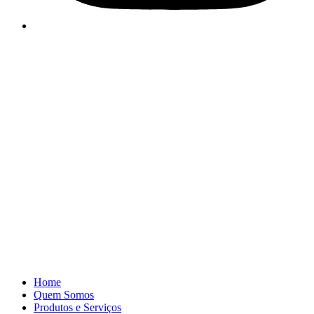
Home
Quem Somos
Produtos e Serviços