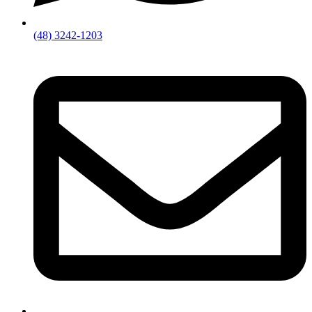
(48) 3242-1203