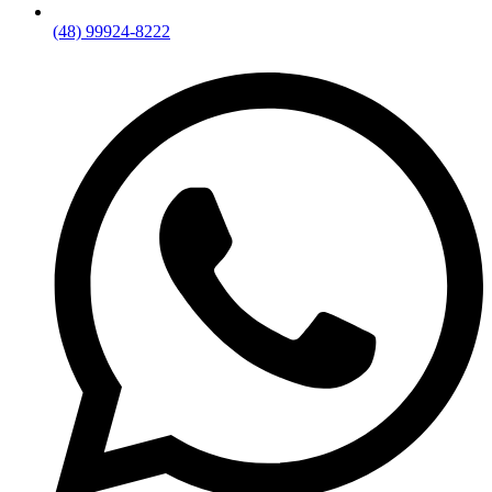
(48) 99924-8222