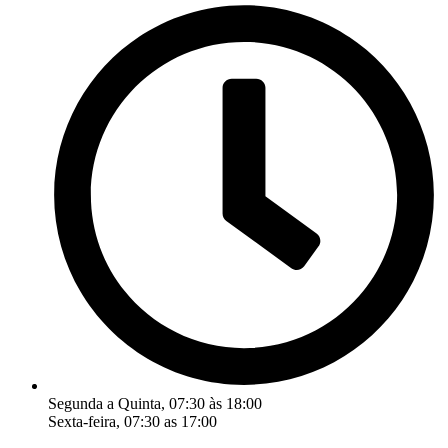
Segunda a Quinta, 07:30 às 18:00
Sexta-feira, 07:30 as 17:00