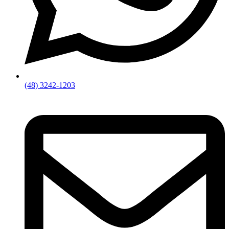
(48) 3242-1203