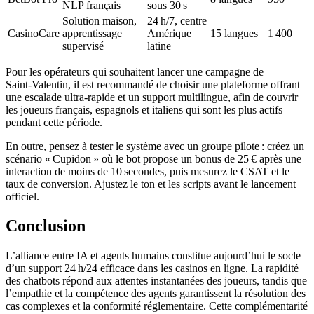
NLP français
sous 30 s
Solution maison,
24 h/7, centre
CasinoCare
apprentissage
Amérique
15 langues
1 400
supervisé
latine
Pour les opérateurs qui souhaitent lancer une campagne de
Saint‑Valentin, il est recommandé de choisir une plateforme offrant
une escalade ultra‑rapide et un support multilingue, afin de couvrir
les joueurs français, espagnols et italiens qui sont les plus actifs
pendant cette période.
En outre, pensez à tester le système avec un groupe pilote : créez un
scénario « Cupidon » où le bot propose un bonus de 25 € après une
interaction de moins de 10 secondes, puis mesurez le CSAT et le
taux de conversion. Ajustez le ton et les scripts avant le lancement
officiel.
Conclusion
L’alliance entre IA et agents humains constitue aujourd’hui le socle
d’un support 24 h/24 efficace dans les casinos en ligne. La rapidité
des chatbots répond aux attentes instantanées des joueurs, tandis que
l’empathie et la compétence des agents garantissent la résolution des
cas complexes et la conformité réglementaire. Cette complémentarité