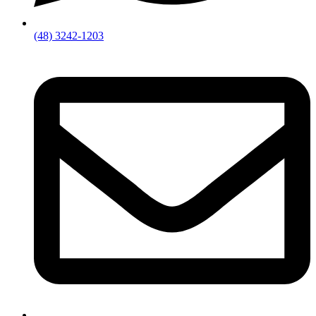
(48) 3242-1203