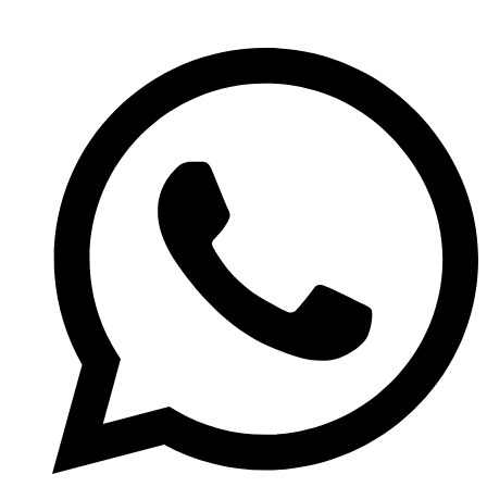
Ir
para
o
conteúdo