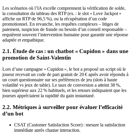
Les scénarios où l’IA excelle comprennent la vérification de solde,
la consultation du tableau des RTP (ex. : le slot « Love Jackpot »
affiche un RTP de 96,5 %), ou la récupération d’un code
promotionnel. En revanche, les requêtes complexes – litiges de
paiement, suspicion de fraude ou besoin d’un conseil responsable –
requièrent souvent l’intervention humaine pour garantir une réponse
adaptée et empathique.
2.1. Étude de cas : un chatbot « Cupidon » dans une
promotion de Saint‑Valentin
Lors d’une campagne « Cupidon », le bot a proposé un script où le
joueur recevait un code de pari gratuit de 20 € après avoir répondu à
un court questionnaire sur ses préférences de jeu (slots à haute
volatilité vs jeux de table). Le taux de conversion a atteint 38 %,
bien supérieur aux 22 % habituels, et les retours indiquaient que les
joueurs appréciaient la rapidité du gain instantané.
2.2. Métriques à surveiller pour évaluer l’efficacité
d’un bot
CSAT (Customer Satisfaction Score) : mesure la satisfaction
immédiate après chaque interaction.