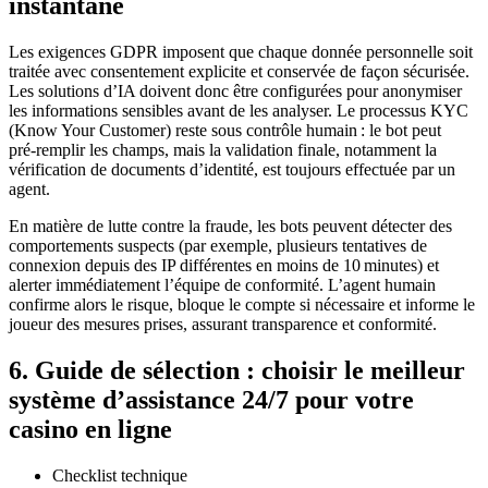
instantané
Les exigences GDPR imposent que chaque donnée personnelle soit
traitée avec consentement explicite et conservée de façon sécurisée.
Les solutions d’IA doivent donc être configurées pour anonymiser
les informations sensibles avant de les analyser. Le processus KYC
(Know Your Customer) reste sous contrôle humain : le bot peut
pré‑remplir les champs, mais la validation finale, notamment la
vérification de documents d’identité, est toujours effectuée par un
agent.
En matière de lutte contre la fraude, les bots peuvent détecter des
comportements suspects (par exemple, plusieurs tentatives de
connexion depuis des IP différentes en moins de 10 minutes) et
alerter immédiatement l’équipe de conformité. L’agent humain
confirme alors le risque, bloque le compte si nécessaire et informe le
joueur des mesures prises, assurant transparence et conformité.
6. Guide de sélection : choisir le meilleur
système d’assistance 24/7 pour votre
casino en ligne
Checklist technique