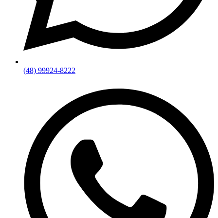
(48) 99924-8222