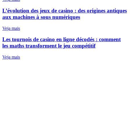
L’évolution des jeux de casino : des origines antiques
aux machines à sous numériques
Veja mais
Les tournois de casino en ligne décodés : comment
les maths transforment le jeu compétitif
Veja mais