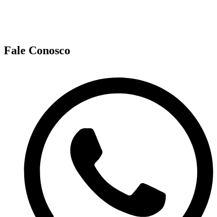
Fale Conosco