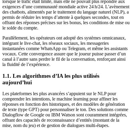
lorsque le trafic était limité, mais elle ne pouvait plus répondre aux
exigences d’une communauté mondiale active 24 h/24. L’avènement
des chatbots, alimentés par le traitement du langage naturel (NLP), a
permis de réduire les temps d’attente à quelques secondes, tout en
offrant des réponses précises sur les bonus, les conditions de mise ou
le solde du compte.
Parallèlement, les opérateurs ont adopté des systèmes omnicanaux,
intégrant le live‑chat, les réseaux sociaux, les messageries
instantanées comme WhatsApp ou Telegram, et même les assistants
vocaux. Cette convergence assure que le joueur puisse passer d’un
canal à l’autre sans perdre le fil de la conversation, renforçant ainsi
la fluidité de l’expérience.
1.1. Les algorithmes d’IA les plus utilisés
aujourd’hui
Les plateformes les plus avancées s’appuient sur le NLP pour
comprendre les intentions, le machine learning pour affiner les
réponses en fonction des historiques, et des modèles de génération
de texte (type GPT) pour personnaliser le ton. Des solutions comme
Dialogflow de Google ou IBM Watson sont couramment intégrées,
offrant des capacités de reconnaissance d’entités (montant de la
mise, nom du jeu) et de gestion de dialogues multi‑étapes.