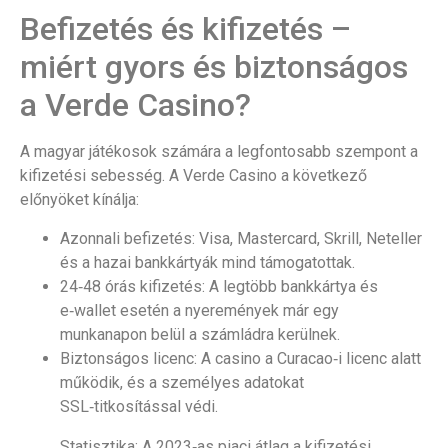
Befizetés és kifizetés –
miért gyors és biztonságos
a Verde Casino?
A magyar játékosok számára a legfontosabb szempont a
kifizetési sebesség. A Verde Casino a következő
előnyöket kínálja:
Azonnali befizetés: Visa, Mastercard, Skrill, Neteller
és a hazai bankkártyák mind támogatottak.
24‑48 órás kifizetés: A legtöbb bankkártya és
e‑wallet esetén a nyeremények már egy
munkanapon belül a számládra kerülnek.
Biztonságos licenc: A casino a Curacao‑i licenc alatt
működik, és a személyes adatokat
SSL‑titkosítással védi.
Statisztika: A 2023‑as piaci átlag a kifizetési