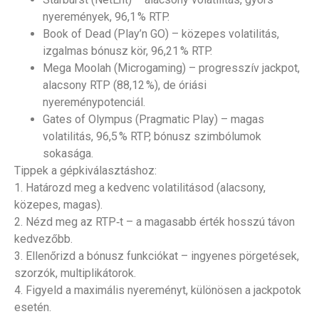
nyeremények, 96,1 % RTP.
Book of Dead (Play’n GO) – közepes volatilitás,
izgalmas bónusz kör, 96,21 % RTP.
Mega Moolah (Microgaming) – progresszív jackpot,
alacsony RTP (88,12 %), de óriási
nyereménypotenciál.
Gates of Olympus (Pragmatic Play) – magas
volatilitás, 96,5 % RTP, bónusz szimbólumok
sokasága.
Tippek a gépkiválasztáshoz:
1. Határozd meg a kedvenc volatilitásod (alacsony,
közepes, magas).
2. Nézd meg az RTP‑t – a magasabb érték hosszú távon
kedvezőbb.
3. Ellenőrizd a bónusz funkciókat – ingyenes pörgetések,
szorzók, multiplikátorok.
4. Figyeld a maximális nyereményt, különösen a jackpotok
esetén.