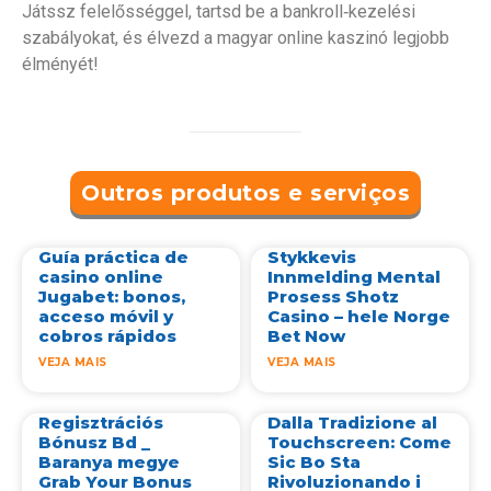
Játssz felelősséggel, tartsd be a bankroll‑kezelési
szabályokat, és élvezd a magyar online kaszinó legjobb
élményét!
Outros produtos e serviços
Guía práctica de
Stykkevis
casino online
Innmelding Mental
Jugabet: bonos,
Prosess Shotz
acceso móvil y
Casino – hele Norge
cobros rápidos
Bet Now
VEJA MAIS
VEJA MAIS
Regisztrációs
Dalla Tradizione al
Bónusz Bd _
Touchscreen: Come
Baranya megye
Sic Bo Sta
Grab Your Bonus
Rivoluzionando i