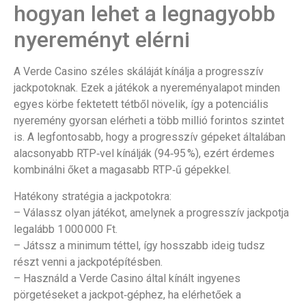
hogyan lehet a legnagyobb
nyereményt elérni
A Verde Casino széles skáláját kínálja a progresszív
jackpotoknak. Ezek a játékok a nyereményalapot minden
egyes körbe fektetett tétből növelik, így a potenciális
nyeremény gyorsan elérheti a több millió forintos szintet
is. A legfontosabb, hogy a progresszív gépeket általában
alacsonyabb RTP‑vel kínálják (94‑95 %), ezért érdemes
kombinálni őket a magasabb RTP‑ű gépekkel.
Hatékony stratégia a jackpotokra:
– Válassz olyan játékot, amelynek a progresszív jackpotja
legalább 1 000 000 Ft.
– Játssz a minimum téttel, így hosszabb ideig tudsz
részt venni a jackpotépítésben.
– Használd a Verde Casino által kínált ingyenes
pörgetéseket a jackpot‑géphez, ha elérhetőek a