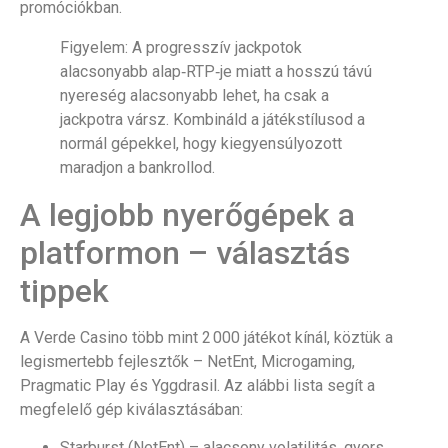
promóciókban.
Figyelem: A progresszív jackpotok
alacsonyabb alap‑RTP‑je miatt a hosszú távú
nyereség alacsonyabb lehet, ha csak a
jackpotra vársz. Kombináld a játékstílusod a
normál gépekkel, hogy kiegyensúlyozott
maradjon a bankrollod.
A legjobb nyerőgépek a
platformon – választás
tippek
A Verde Casino több mint 2 000 játékot kínál, köztük a
legismertebb fejlesztők – NetEnt, Microgaming,
Pragmatic Play és Yggdrasil. Az alábbi lista segít a
megfelelő gép kiválasztásában:
Starburst (NetEnt) – alacsony volatilitás, gyors