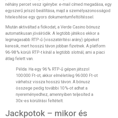
néhány percet vesz igénybe: e‑mail címed megadása, egy
egyszerű jelszó beállítása, majd a személyazonosságod
hitelesítése egy gyors dokumentumfeltöltéssel.
Miután aktiváltad a fiókodat, a Verde Casino bónusz
automatikusan jóváíródik. A legtöbb játékos ekkor a
legmagasabb RTP‑ű (visszatérítési arány) gépeket
keresik, mert hosszú távon jobban fizetnek. A platform
96‑98 % körüli RTP‑t kínál a legtöbb slotnál, ami a piaci
átlag felett van.
Példa: Ha egy 96 % RTP‑ű gépen játszol
100 000 Ft-ot, akkor elméletileg 96 000 Ft-ot
várhatsz vissza hosszú távon. A bónusz
összege pedig további 10 %‑ot adhat a
nyereményedhez, amennyiben teljesíted a
30x-es körülírási feltételt.
Jackpotok – mikor és