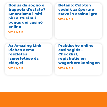
Bonus da sogno o
Betano: Celoten
trappola d’estate?
vodnik za športne
Smontiamo i miti
stave in casino igre
più diffusi sui
VEJA MAIS
bonus dei casinò
online
VEJA MAIS
Az Amazing Link
Praktische online
Riches demo
casinogids –
részletes
Checklist,
ismertetése és
registratie en
előnyei
wagerberekeningen
VEJA MAIS
VEJA MAIS